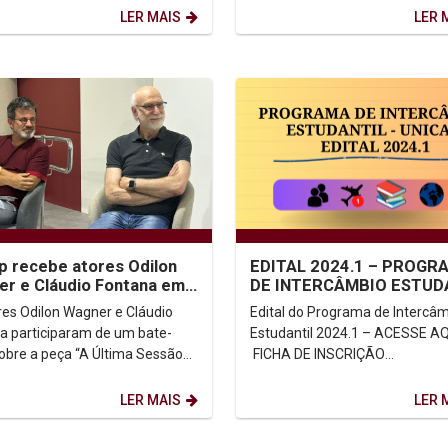
es a...
recebido no auditório G1 ao som
LER MAIS
LER 
p recebe atores Odilon
EDITAL 2024.1 – PROGR
r e Cláudio Fontana em
DE INTERCÂMBIO ESTUD
papo sobre peça
UNICAP
res Odilon Wagner e Cláudio
Edital do Programa de Intercâ
a participaram de um bate-
Estudantil 2024.1 – ACESSE AQU
obre a peça “A Última Sessão
FICHA DE INSCRIÇÃO
ud”, de Mark St. Germain, que
ONLINE: https://forms.office.c
 cartaz neste...
peuskKM8 ...
LER MAIS
LER 