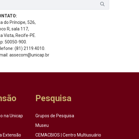
ONTATO:
a do Príncipe, 526,
oco R, sala 117,
a Vista, Recife-PE.
p: 50050-900.
lefone: (81) 2119.4010.
mail: assecom@unicap.br
nsão
Pesquisa
o na Unicap
Grupos de Pesquisa
Museu
a Extensão
CEMACBIOS | Centro Multiusuário