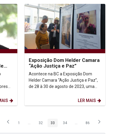
Exposição Dom Helder Camara
de
“Ação Justiça e Paz”
des
o
Acontece na BC a Exposição Dom
Helder Camara “Ação Justiça e Paz”,
ores
de 28 à 30 de agosto de 2023, uma
CRUB).
atividade vinculada a II Semana Dom
Helder Câmara de...
MAIS
LER MAIS
1
...
32
33
34
...
86
Página
Páginas intermediárias Usar ABA para navegar.
Página
Página
Página
Páginas intermediárias Usar ABA p
Página