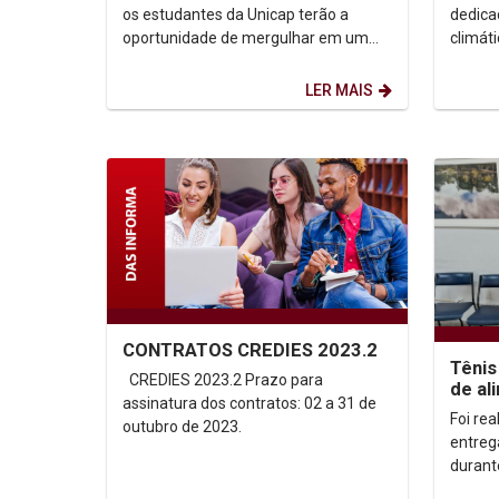
empreendedorismo e conexão
climá
os estudantes da Unicap terão a
dedica
com o Mercado de...
oportunidade de mergulhar em um
climát
ambiente repleto de aprendizado,
de Per
networking e inspiração...
pontifí
LER MAIS
CONTRATOS CREDIES 2023.2
Tênis
CREDIES 2023.2 Prazo para
de al
assinatura dos contratos: 02 a 31 de
Human
Foi rea
outubro de 2023.
entreg
durant
Unicap,