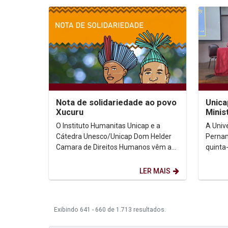
Nota de solidariedade ao povo
Unica
Xucuru
Minis
Semin
O Instituto Humanitas Unicap e a
A Univ
Castro
Cátedra Unesco/Unicap Dom Helder
Pernam
Camara de Direitos Humanos vêm a
quinta-
público manifestar toda solidariedade
minist
ao povo Xucuru...
Cidadan
LER MAIS
Exibindo 641 - 660 de 1.713 resultados.