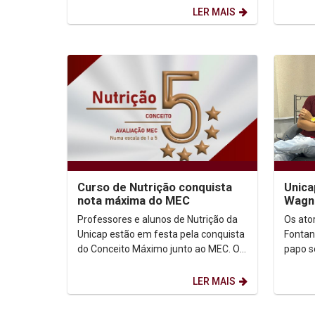
Present
LER MAIS
Curso de Nutrição conquista
Unica
nota máxima do MEC
Wagne
bate-
Professores e alunos de Nutrição da
Os ato
Unicap estão em festa pela conquista
Fontan
do Conceito Máximo junto ao MEC. O
papo s
curso obteve nota 5, numa escala de
de Fre
1 a 5, o que...
fica em
LER MAIS