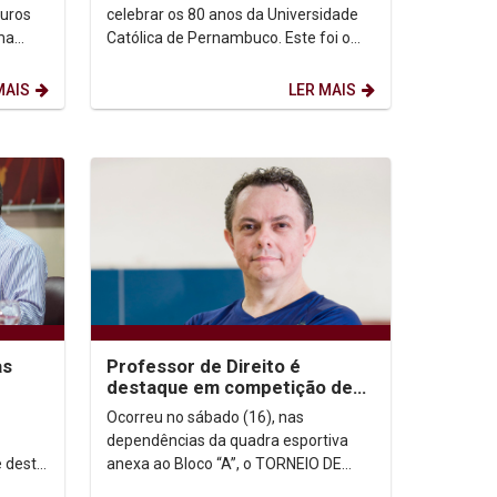
uros
celebrar os 80 anos da Universidade
uma
Católica de Pernambuco. Este foi o
óloga
clima da solenidade que marcou o
aniversário da...
MAIS
LER MAIS
as
Professor de Direito é
destaque em competição de
ças
Tênis de Mesa
Ocorreu no sábado (16), nas
dependências da quadra esportiva
 desta
anexa ao Bloco “A”, o TORNEIO DE
sendo
ANIVERSÁRIO – UNICAP 80 ANOS –