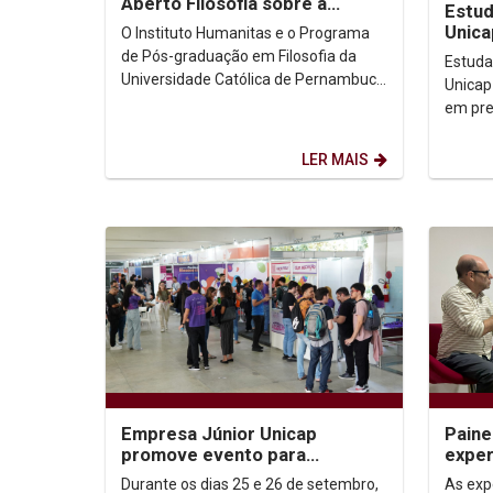
Aberto Filosofia sobre a
Estud
Revisão da Lógica
Unica
O Instituto Humanitas e o Programa
Conve
de Pós-graduação em Filosofia da
Estuda
Olind
Universidade Católica de Pernambuco
Unicap
realizaram, na manhã desta terça-
em pre
feira, dia 26, às...
Aberta
Francis
LER MAIS
Empresa Júnior Unicap
Paine
promove evento para
exper
estimular o
labor
Durante os dias 25 e 26 de setembro,
As exp