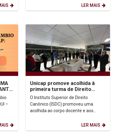
 do...
TÊNIS DE MESA. O evento contou...
MAIS
LER MAIS
AMA
Unicap promove acolhida à
ANTIL
primeira turma de Direito
Canônico
mbio
O Instituto Superior de Direito
I –
Canônico (ISDC) promoveu uma
acolhida ao corpo docente e aos
om/r/cK
alunos da primeira turma do
Mestrado em Direito Canônico. O...
MAIS
LER MAIS