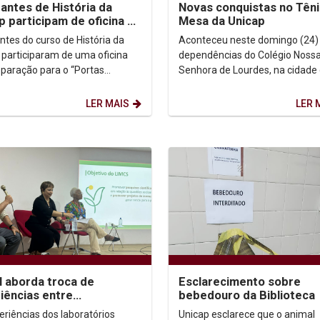
antes de História da
Novas conquistas no Têni
p participam de oficina no
Mesa da Unicap
nto de São Francisco em
ntes do curso de História da
Aconteceu neste domingo (24)
a
 participaram de uma oficina
dependências do Colégio Noss
paração para o “Portas
Senhora de Lourdes, na cidade
s” do Convento de São
Palmares, a terceira etapa do r
co em Olinda. A...
estadual, promovido pela...
LER MAIS
LER 
l aborda troca de
Esclarecimento sobre
iências entre
bebedouro da Biblioteca
atórios de mudanças
eriências dos laboratórios
Unicap esclarece que o animal