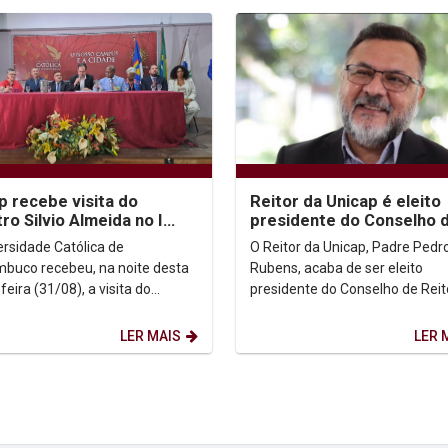
p recebe visita do
Reitor da Unicap é eleito
tro Silvio Almeida no I
presidente do Conselho 
ário Nacional Josué de
Reitores das Universida
ersidade Católica de
O Reitor da Unicap, Padre Pedr
 e o...
Brasileiras
buco recebeu, na noite desta
Rubens, acaba de ser eleito
feira (31/08), a visita do
presidente do Conselho de Reit
ro dos Direitos Humanos e da
das Universidades Brasileiras (
ia, Silvio...
A eleição aconteceu, na...
LER MAIS
LER 