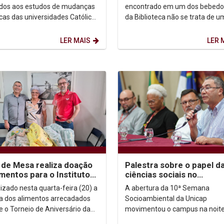
ticas
dos aos estudos de mudanças
encontrado em um dos bebedo
icas das universidades Católica
da Biblioteca não se trata de 
nambuco (Unicap) e das
cobra. De acordo com a herpet
cias do Paraná...
(especialista em répteis e...
LER MAIS
LER 
 de Mesa realiza doação
Palestra sobre o papel d
imentos para o Instituto
ciências sociais no
itas Unicap
enfrentamento às mudan
lizado nesta quarta-feira (20) a
A abertura da 10ª Semana
climáticas abre a 10ª...
a dos alimentos arrecadados
Socioambiental da Unicap
e o Torneio de Aniversário da
movimentou o campus na noite
 ocorrido no dia 16/09.
terça-feira (19) com o público 