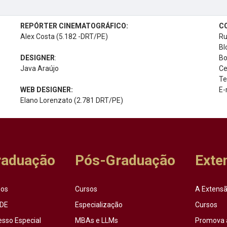
REPÓRTER CINEMATOGRÁFICO:
C
Alex Costa (5.182 -DRT/PE)
Ru
Bl
DESIGNER
:
Bo
Java Araújo
Ce
Te
WEB DESIGNER:
E-
Elano Lorenzato (2.781 DRT/PE)
raduação
Pós-Graduação
Exte
sos
Cursos
A Extensã
DE
Especialização
Cursos
esso Especial
MBAs e LLMs
Promova 