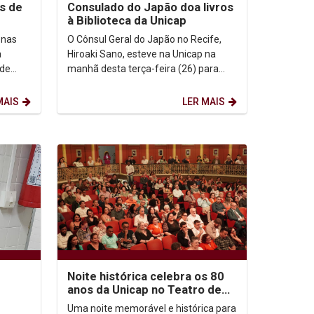
s de
Consulado do Japão doa livros
à Biblioteca da Unicap
 nas
O Cônsul Geral do Japão no Recife,
a
Hiroaki Sano, esteve na Unicap na
 de
manhã desta terça-feira (26) para
ating
oficializar a doação de 200 livros para
a Biblioteca....
MAIS
LER MAIS
Noite histórica celebra os 80
anos da Unicap no Teatro de
Santa Isabel
Uma noite memorável e histórica para