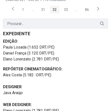
1
...
31
32
33
...
86
Página
Páginas intermediárias Usar ABA para navegar.
Página
Página
Página
Páginas intermediária
Página
EXPEDIENTE
EDIÇÃO
:
Paula Losada (1.652 DRT/PE)
Daniel França (3.120 DRT/PE)
Elano Lorenzato (2.781 DRT/PE)
REPÓRTER CINEMATOGRÁFICO:
Alex Costa (5.182 -DRT/PE)
DESIGNER
:
Java Araújo
WEB DESIGNER:
Elano Lorenzato (2.781 DRT/PE)