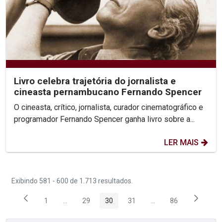
Livro celebra trajetória do jornalista e
cineasta pernambucano Fernando Spencer
O cineasta, crítico, jornalista, curador cinematográfico e
programador Fernando Spencer ganha livro sobre a...
LER MAIS
Exibindo 581 - 600 de 1.713 resultados.
1
...
29
30
31
...
86
Página
Páginas intermediárias Usar ABA para navegar.
Página
Página
Página
Páginas intermediária
Página