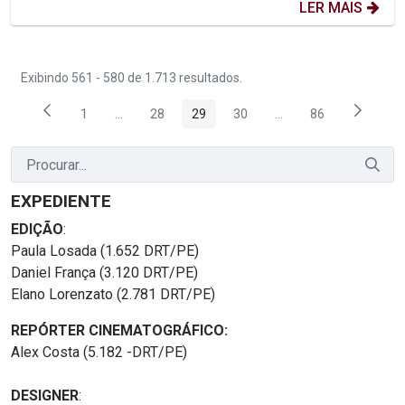
LER MAIS
Exibindo 561 - 580 de 1.713 resultados.
1
...
28
29
30
...
86
Página
Páginas intermediárias Usar ABA para navegar.
Página
Página
Página
Páginas intermediária
Página
EXPEDIENTE
EDIÇÃO
:
Paula Losada (1.652 DRT/PE)
Daniel França (3.120 DRT/PE)
Elano Lorenzato (2.781 DRT/PE)
REPÓRTER CINEMATOGRÁFICO:
Alex Costa (5.182 -DRT/PE)
DESIGNER
: