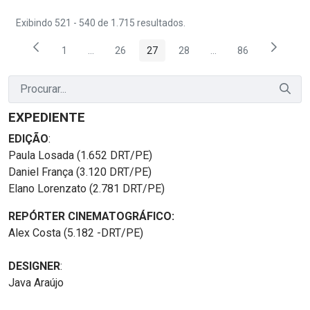
Exibindo 521 - 540 de 1.715 resultados.
1
...
26
27
28
...
86
Página
Páginas intermediárias Usar ABA para navegar.
Página
Página
Página
Páginas intermediária
Página
EXPEDIENTE
EDIÇÃO
:
Paula Losada (1.652 DRT/PE)
Daniel França (3.120 DRT/PE)
Elano Lorenzato (2.781 DRT/PE)
REPÓRTER CINEMATOGRÁFICO:
Alex Costa (5.182 -DRT/PE)
DESIGNER
:
Java Araújo