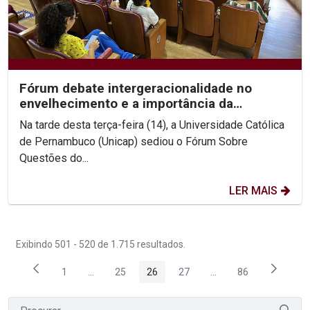
Fórum debate intergeracionalidade no
envelhecimento e a importância da
convivência entre gerações
Na tarde desta terça-feira (14), a Universidade Católica
de Pernambuco (Unicap) sediou o Fórum Sobre
Questões do...
LER MAIS
Exibindo 501 - 520 de 1.715 resultados.
1
...
25
26
27
...
86
Página
Páginas intermediárias Usar ABA para navegar.
Página
Página
Página
Páginas intermediária
Página