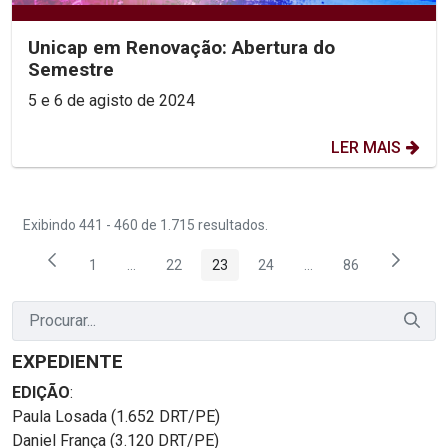
Unicap em Renovação: Abertura do
Semestre
5 e 6 de agisto de 2024
LER MAIS
Exibindo 441 - 460 de 1.715 resultados.
1
...
22
23
24
...
86
Página
Páginas intermediárias Usar ABA para navegar.
Página
Página
Página
Páginas intermediária
Página
EXPEDIENTE
EDIÇÃO
:
Paula Losada (1.652 DRT/PE)
Daniel França (3.120 DRT/PE)