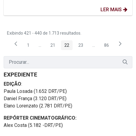
LER MAIS
Exibindo 421 - 440 de 1.713 resultados.
1
...
21
22
23
...
86
Página
Páginas intermediárias Usar ABA para navegar.
Página
Página
Página
Páginas intermediária
Página
EXPEDIENTE
EDIÇÃO
:
Paula Losada (1.652 DRT/PE)
Daniel França (3.120 DRT/PE)
Elano Lorenzato (2.781 DRT/PE)
REPÓRTER CINEMATOGRÁFICO:
Alex Costa (5.182 -DRT/PE)