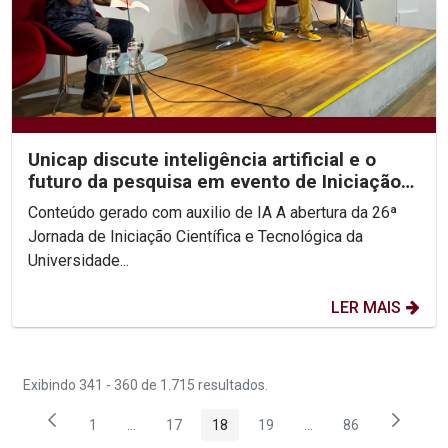
Unicap discute inteligência artificial e o
futuro da pesquisa em evento de Iniciação
Científica
Conteúdo gerado com auxilio de IA A abertura da 26ª
Jornada de Iniciação Científica e Tecnológica da
Universidade...
LER MAIS
Exibindo 341 - 360 de 1.715 resultados.
1
...
17
18
19
...
86
Página
Páginas intermediárias Usar ABA para navegar.
Página
Página
Página
Páginas intermediária
Página