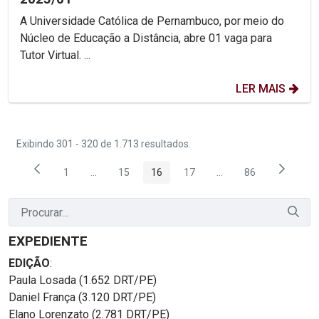
A Universidade Católica de Pernambuco, por meio do
Núcleo de Educação a Distância, abre 01 vaga para
Tutor Virtual. ...
LER MAIS
Exibindo 301 - 320 de 1.713 resultados.
1
...
15
16
17
...
86
Página
Páginas intermediárias Usar ABA para navegar.
Página
Página
Página
Páginas intermediária
Página
EXPEDIENTE
EDIÇÃO
:
Paula Losada (1.652 DRT/PE)
Daniel França (3.120 DRT/PE)
Elano Lorenzato (2.781 DRT/PE)