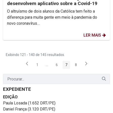
desenvolvem aplicativo sobre a Covid-19
O altruísmo de dois alunos da Católica tem feito a
diferença para muita gente em meio à pandemia do
novo coronavírus....
LER MAIS
Exibindo 121 - 140 de 145 resultados.
1
...
6
7
8
Página
Páginas intermediárias Usar ABA para na
Página
Página
Página
EXPEDIENTE
EDIÇÃO
:
Paula Losada (1.652 DRT/PE)
Daniel França (3.120 DRT/PE)