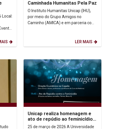
e
Caminhada Humanitas Pela Paz
O Instituto Humanitas Unicap (IHU),
l:
por meio do Grupo Amigos no
Caminho (AMICA) e em parceria com
o Curso de Teologia e o Programa de
Pós-Graduação em...
MAIS
LER MAIS
Unicap realiza homenagem e
ato de repúdio ao feminicídio
nesta quarta-feira (25)
25 de março de 2026 A Universidade