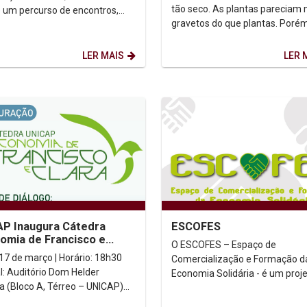
tão seco. As plantas pareciam 
 um percurso de encontros,
gravetos do que plantas. Porém
ências e celebrações que
tal modo os relâmpagos alumi
am à contemplação do...
escuridão da...
LER MAIS
LER 
P Inaugura Cátedra
ESCOFES
omia de Francisco e
O ESCOFES – Espaço de
" com Roda de Diálogo
Comercialização e Formação d
al: Auditório Dom Helder
Economia Solidária - é um proj
 (Bloco A, Térreo – UNICAP)
extensão vinculado ao Instituto
missão: Ao vivo...
Humanitas Unicap. A iniciativa t