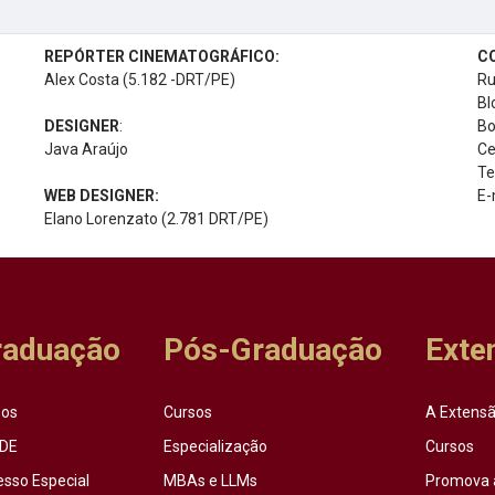
REPÓRTER CINEMATOGRÁFICO:
C
Alex Costa (5.182 -DRT/PE)
Ru
Bl
DESIGNER
:
Bo
Java Araújo
Ce
Te
WEB DESIGNER:
E-
Elano Lorenzato (2.781 DRT/PE)
raduação
Pós-Graduação
Exte
sos
Cursos
A Extensã
DE
Especialização
Cursos
esso Especial
MBAs e LLMs
Promova 