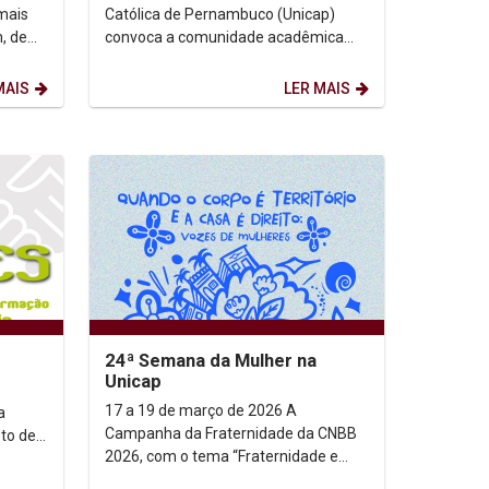
mais
Católica de Pernambuco (Unicap)
, de
convoca a comunidade acadêmica
aram a
para prestar homenagens à
estudante Isabel Santos e...
MAIS
LER MAIS
24ª Semana da Mulher na
Unicap
17 a 19 de março de 2026 A
a
Campanha da Fraternidade da CNBB
eto de
2026, com o tema “Fraternidade e
Moradia” e o lema “Ele veio morar
em...