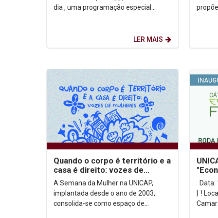
dia , uma programação especial
propõe
dedicada à memória e ao
experi
pensamento do Papa Francisco....
convid
LER MAIS
Quando o corpo é território e a
UNICA
casa é direito: vozes de
"Econ
mulheres - 24 semana da
Clara
A Semana da Mulher na UNICAP,
Data: 17 de março | Horário: 18h30
mulher na unicap
implantada desde o ano de 2003,
| ! Loc
consolida-se como espaço de
Camara
reflexão e luta pela igualdade material
| Trans