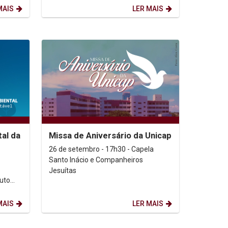
entre nós” (Jo 1, 14),...
MAIS
LER MAIS
al da
Missa de Aniversário da Unicap
26 de setembro - 17h30 - Capela
Santo Inácio e Companheiros
Jesuítas
tuto
a a
MAIS
LER MAIS