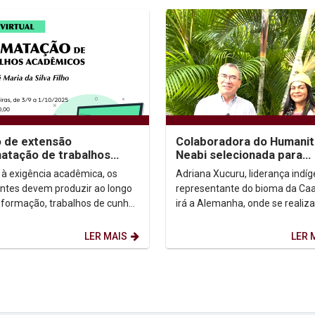
 de extensão
Colaboradora do Humanit
atação de trabalhos
Neabi selecionada para
êmicos"
participar de evento
 à exigência acadêmica, os
Adriana Xucuru, liderança indí
internacional...
ntes devem produzir ao longo
representante do bioma da Caa
 formação, trabalhos de cunho
irá a Alemanha, onde se realiza
ico (artigo, TCC, Dissertação,
evento em preparação à Cop 3
A falta...
Veja o...
LER MAIS
LER 