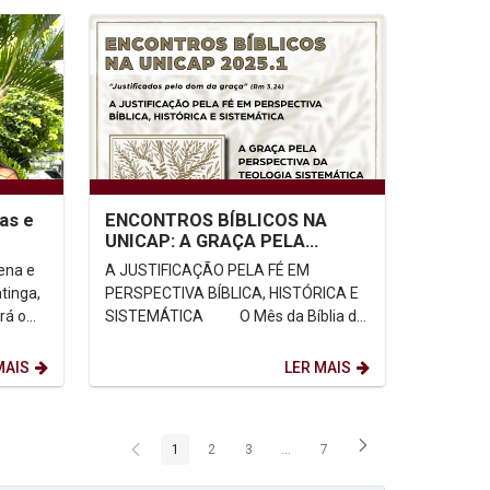
as e
ENCONTROS BÍBLICOS NA
UNICAP: A GRAÇA PELA
PERSPECTIVA DA TEOLOGIA
gena e
A JUSTIFICAÇÃO PELA FÉ EM
SISTEMÁTICA
tinga,
PERSPECTIVA BÍBLICA, HISTÓRICA E
rá o
SISTEMÁTICA O Mês da Bíblia de
0.
2025 tem como tema a Carta aos...
MAIS
LER MAIS
1
2
3
...
7
Página
Página
Página
Páginas intermediárias Usar ABA
Página