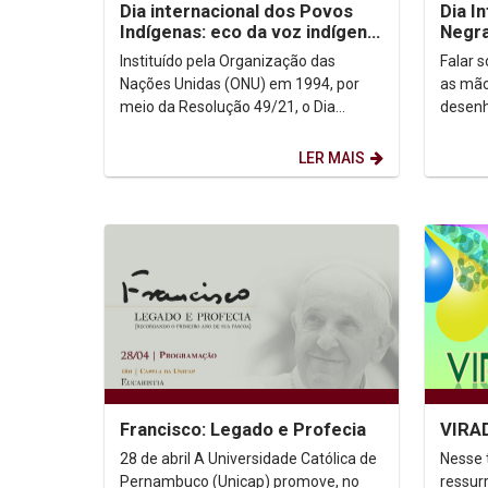
Dia internacional dos Povos
Dia I
Indígenas: eco da voz indígena
Negra
no contexto urbano
Carib
Instituído pela Organização das
Falar 
Nações Unidas (ONU) em 1994, por
as mão
meio da Resolução 49/21, o Dia
desenh
Internacional dos Povos Indígenas (9
reescr
de agosto) firma-se como...
data e
LER MAIS
Francisco: Legado e Profecia
VIRA
28 de abril A Universidade Católica de
Nesse 
Pernambuco (Unicap) promove, no
ressurr