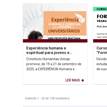
Experiência humana e
Curso
espiritual para jovens e
"Form
universitários 2025.2
acad
O Instituto Humanitas Unicap
Devido
promove, de 19 a 21 de setembro de
estuda
2025, a EXPERIÊNCIA Humana e
de sua
Espiritual para JOVENS e
acadêm
UNIVERSITÁRIOS, oferecendo as
Tese). 
LER MAIS
cinco...
Exibindo 1 - 20 de 138 resultados.