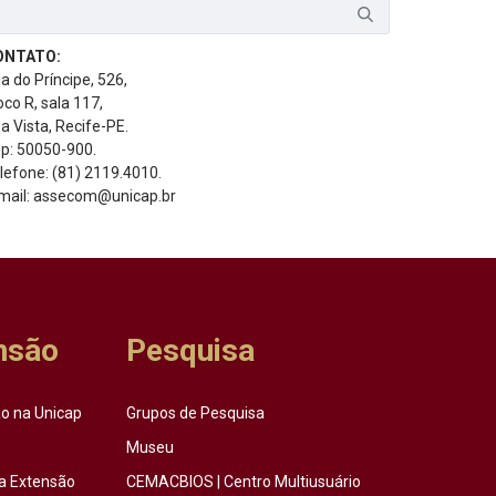
ONTATO:
a do Príncipe, 526,
oco R, sala 117,
a Vista, Recife-PE.
p: 50050-900.
lefone: (81) 2119.4010.
mail: assecom@unicap.br
nsão
Pesquisa
o na Unicap
Grupos de Pesquisa
Museu
a Extensão
CEMACBIOS | Centro Multiusuário