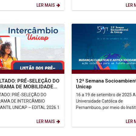
LER MAIS
LER 
LTADO: PRÉ-SELEÇÃO DO
12ª Semana Socioambient
RAMA DE MOBILIDADE
Unicap
ÊMICA/INTERCÂMBIO
TADO: PRÉ-SELEÇÃO DO
16 a 19 de setembro de 2025 A
DANTIL UNICAP –
AMA DE INTERCÂMBIO
Universidade Católica de
L...
NTIL UNICAP – EDITAL 2026.1
Pernambuco, por meio do Insti
Humanitas Unicap, convida tod
comunidade acadêmica e a
LER MAIS
LER 
sociedade...