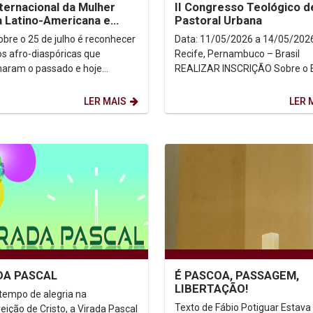
nternacional da Mulher
II Congresso Teológico d
 Latino-Americana e
Pastoral Urbana
enha
sobre o 25 de julho é reconhecer
Data: 11/05/2026 a 14/05/2026 Loca
s afro-diaspóricas que
Recife, Pernambuco – Brasil
aram o passado e hoje
REALIZAR INSCRIÇÃO Sobre o Evento
evem o futuro. O marco dessa
A complexidade da realidade...
merge de uma...
LER MAIS
LER 
DA PASCAL
É PASCOA, PASSAGEM,
LIBERTAÇÃO!
tempo de alegria na
Texto de Fábio Potiguar Estava tudo
eição de Cristo, a Virada Pascal