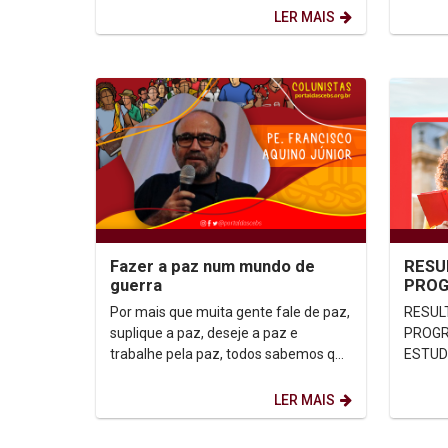
de gênero, por meio do...
LER MAIS
Fazer a paz num mundo de
RESU
guerra
PROG
ACAD
Por mais que muita gente fale de paz,
RESUL
ESTU
suplique a paz, deseje a paz e
PROGR
EDITA
trabalhe pela paz, todos sabemos que
ESTUDA
a paz é algo muito difícil e desafiador.
Não é...
LER MAIS