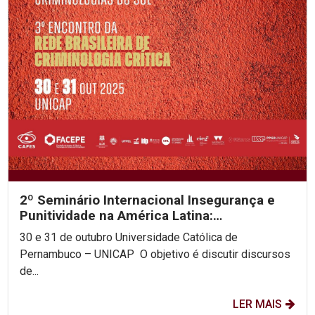
2º Seminário Internacional Insegurança e
Punitividade na América Latina:
decolonialidade e as...
30 e 31 de outubro Universidade Católica de
Pernambuco – UNICAP O objetivo é discutir discursos
de...
LER MAIS