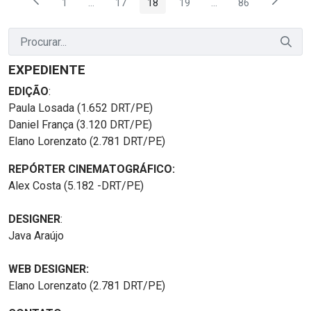
1
...
17
18
19
...
86
Página
Páginas intermediárias Usar ABA para navegar.
Página
Página
Página
Páginas intermediária
Página
EXPEDIENTE
EDIÇÃO
:
Paula Losada (1.652 DRT/PE)
Daniel França (3.120 DRT/PE)
Elano Lorenzato (2.781 DRT/PE)
REPÓRTER CINEMATOGRÁFICO:
Alex Costa (5.182 -DRT/PE)
DESIGNER
:
Java Araújo
WEB DESIGNER:
Elano Lorenzato (2.781 DRT/PE)