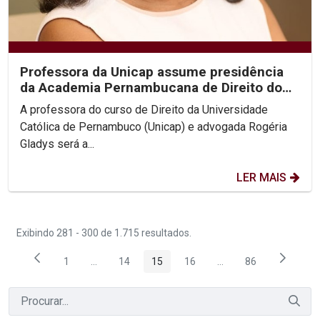
Professora da Unicap assume presidência
da Academia Pernambucana de Direito do
Trabalho
A professora do curso de Direito da Universidade
Católica de Pernambuco (Unicap) e advogada Rogéria
Gladys será a...
LER MAIS
Exibindo 281 - 300 de 1.715 resultados.
1
...
14
15
16
...
86
Página
Páginas intermediárias Usar ABA para navegar.
Página
Página
Página
Páginas intermediária
Página