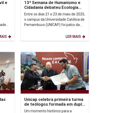
vil e
13ª Semana de Humanismo e
Cidadania debateu Ecologia
l"
Integral
Entre os dias 21 e 23 de maio de 2025,
o campus da Universidade Católica de
dade
Pernambuco (UNICAP) foi palco da
13ª Semana de Humanismo e
Cidadania, um evento...
MAIS
LER MAIS
das
Unicap celebra primeira turma
de teólogos formada em dupla
diplomação com a Pontifícia...
Um momento histórico para a