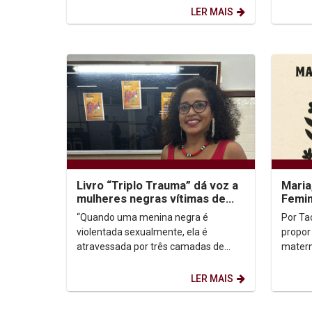
Teolog
LER MAIS
Unidos,
Livro “Triplo Trauma” dá voz a
Maria
mulheres negras vítimas de
Femin
violência sexual na infância
Espe
“Quando uma menina negra é
Por Taciana
violentada sexualmente, ela é
propor
atravessada por três camadas de
matern
sofrimento: o trauma da violência
vida d
sexual, o trauma social da...
essa m
LER MAIS