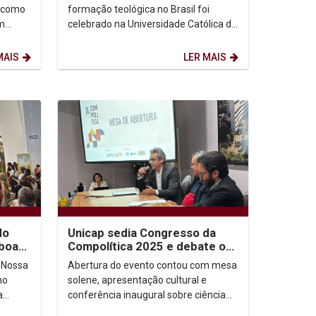
, como
formação teológica no Brasil foi
m
celebrado na Universidade Católica de
ento, o
Pernambuco (Unicap) com a entrega
dos diplomas aos...
MAIS
LER MAIS
do
Unicap sedia Congresso da
 boas-
Compolítica 2025 e debate os
desafios da ciência em tempos
 Nossa
Abertura do evento contou com mesa
de...
no
solene, apresentação cultural e
a
conferência inaugural sobre ciência
nambuco
aberta e soberania de dados.