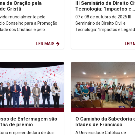
a de Oração pela
III Seminário de Direito Ci
de Cristã
Tecnologia: "Impactos e
Legalidade Constituciona
ida mundialmente pelo
07 e 08 de outubro de 2025 III
ício Conselho para a Promoção
Seminário de Direito Civil e
dade dos Cristãos e pelo
Tecnologia: "Impactos e Legali
ho Mundial de Igrejas, a
Constitucional" Está aberto o edital
 de Oração pela Unidade...
para submissão de...
LER MAIS
LER 
ssos de Enfermagem são
O Caminho da Sabedoria 
istas de prêmio
Idades de Francisco
nacional de inovação em
etória empreendedora de dois
A Universidade Católica de