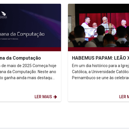
na da Computação
HABEMUS PAPAM: LEÃO 
e maio de 2025 Começa hoje
Em um dia histórico para a Igre
na da Computação. Neste ano
Católica, a Universidade Católi
to ganha ainda mais destaque
Pernambuco se une às celebra
presença de empresas de
em torno da escolha do Cardea
gia que são...
Robert Francis...
LER MAIS
LER 