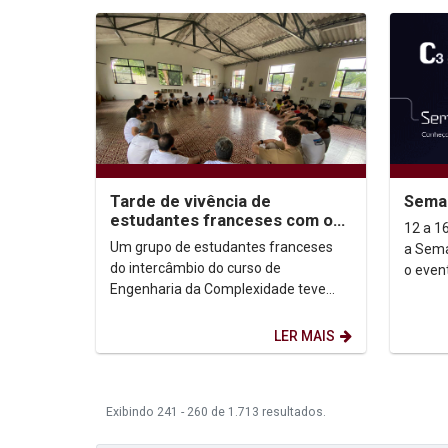
Tarde de vivência de
Sema
estudantes franceses com o
12 a 16 d
Grupo de Capoeira da Unicap
Um grupo de estudantes franceses
a Sema
do intercâmbio do curso de
o even
Engenharia da Complexidade teve
com a 
uma tarde de vivência com o Grupo de
tecnolo
Capoeira Chapéu de Couro,...
LER MAIS
Exibindo 241 - 260 de 1.713 resultados.