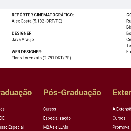
REPÓRTER CINEMATOGRÁFICO:
C
Alex Costa (5.182 -DRT/PE)
Ru
Bl
DESIGNER
:
Bo
Java Araújo
Ce
Te
WEB DESIGNER:
E-
Elano Lorenzato (2.781 DRT/PE)
raduação
Pós-Graduação
Exte
sos
Cursos
A Extensã
DE
Especialização
Cursos
esso Especial
MBAs e LLMs
Promova 