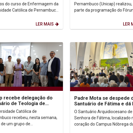
 digital
os do curso de Enfermagem da
Pernambuco (Unicap) realizou
sidade Católica de Pernambuco
parte da programação do Fóru
p) acaba de alcançar
Sobre Questões do Envelhecim
ecimento...
evento "O Caminho da...
LER MAIS
LER 
p recebe delegação do
Padre Mota se despede 
ário de Teologia de
Santuário de Fátima e dá
eton para articulação de
vindas a Padre Delmar
ersidade Católica de
O Santuário Arquidiocesano de
esso...
buco recebeu, nesta semana,
Senhora de Fátima, localizado 
ta de um grupo de
coração do Campus Nóbrega d
sadores do Seminário de
Universidade Católica de Per