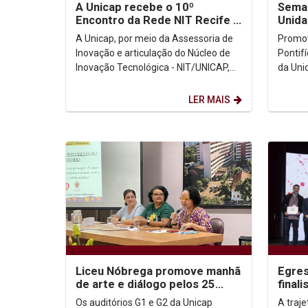
A Unicap recebe o 10º
Seman
Encontro da Rede NIT Recife -
Unida
no Pavilhão MAKER
A Unicap, por meio da Assessoria de
Promov
Inovação e articulação do Núcleo de
Pontif
Inovação Tecnológica - NIT/UNICAP,
da Uni
teve a honra de receber, no dia
Consel
28.05.2025,...
Semana
LER MAIS
Liceu Nóbrega promove manhã
Egre
de arte e diálogo pelos 25
final
anos do combate à violência
inter
Os auditórios G1 e G2 da Unicap
A traj