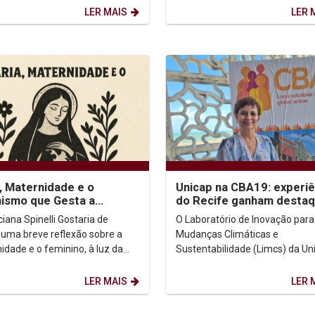
ia de Princeton, nos Estados
(Unicap), viveu um...
LER MAIS
LER 
...
, Maternidade e o
Unicap na CBA19: experiê
ismo que Gesta a
do Recife ganham desta
rança
internacional
 Spinelli Gostaria de
O Laboratório de Inovação para
 uma breve reflexão sobre a
Mudanças Climáticas e
idade e o feminino, à luz da
Sustentabilidade (Limcs) da Un
e Maria, nossa Mãe. Que lugar
está participando da 19ª Confe
ulher ocupa...
Internacional sobre Adaptação..
LER MAIS
LER 