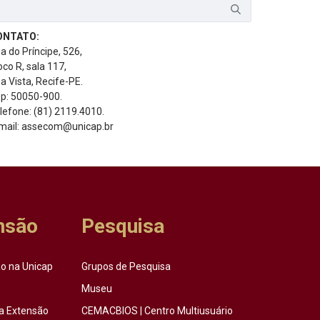
ONTATO:
a do Príncipe, 526,
oco R, sala 117,
a Vista, Recife-PE.
p: 50050-900.
lefone: (81) 2119.4010.
mail: assecom@unicap.br
nsão
Pesquisa
o na Unicap
Grupos de Pesquisa
Museu
a Extensão
CEMACBIOS | Centro Multiusuário