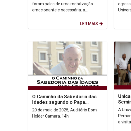
sexual infantil
saúde
foram palco de uma mobilização
egress
emocionante e necessária: a
Univer
celebração dos 25 anos da luta contra
(Unica
a violência sexual de...
reconh
LER MAIS
Unica
O Caminho da Sabedoria das
Semin
Idades segundo o Papa
Princ
Francisco
A Univ
20 de maio de 2025, Auditório Dom
congr
Pernam
Helder Camara. 14h
a visi
pesqui