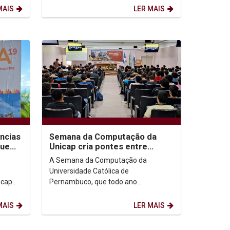
Deputado federal Túlio...
MAIS
LER MAIS
ncias
Semana da Computação da
que
Unicap cria pontes entre
alunos e empresas de
A Semana da Computação da
tecnologia
Universidade Católica de
icap
Pernambuco, que todo ano
rência
contempla conhecimento, inovação e
.
networking com profissionais que
MAIS
LER MAIS
estão...