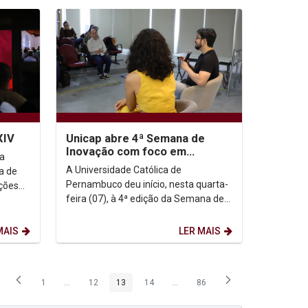
XIV
Unicap abre 4ª Semana de
Inovação com foco em
ja
transformação digital e
A Universidade Católica de
ca de
impacto social
Pernambuco deu início, nesta quarta-
ções
feira (07), à 4ª edição da Semana de
l
Inovação, promovida pela Assessoria
de Inovação. A...
MAIS
LER MAIS
1
...
12
13
14
...
86
Página
Páginas intermediárias Usar ABA para navegar.
Página
Página
Página
Páginas intermediárias Usar ABA p
Página