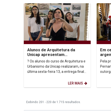
Alunos de Arquitetura da
Em ce
Unicap apresentam
argen
Diagnóstico urbano para o
Zaffa
? Os alunos do curso de Arquitetura e
Pela pr
bairro do Recife
Douto
Urbanismo da Unicap realizaram, na
Pernam
última sexta-feira 13, a entrega final
outorg
do trabalho desenvolvido ao longo
título
do...
homenag
LER MAIS
Exibindo 201 - 220 de 1.715 resultados.