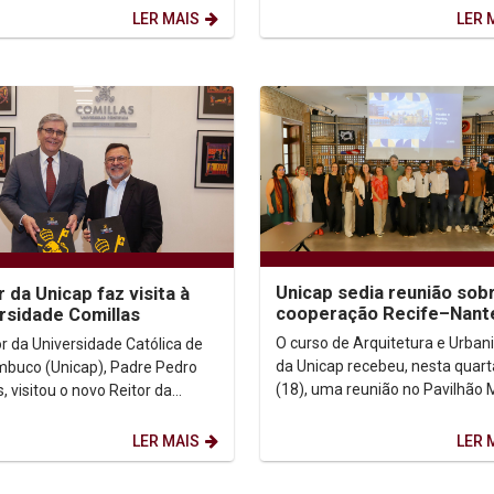
param, nos...
Teles, participa no dia...
LER MAIS
LER 
Unicap sedia reunião sob
r da Unicap faz visita à
cooperação Recife–Nant
rsidade Comillas
com presença de secretá
O curso de Arquitetura e Urba
or da Universidade Católica de
do Recife
da Unicap recebeu, nesta quart
buco (Unicap), Padre Pedro
(18), uma reunião no Pavilhão 
 visitou o novo Reitor da
para discutir o andamento da
idade Pontifícia Comillas,
cooperação...
ntônio...
LER MAIS
LER 