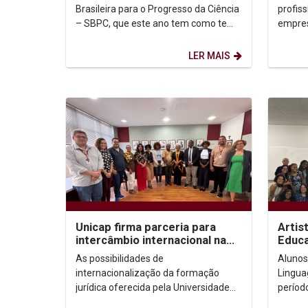
Unica
Brasileira para o Progresso da Ciência
profis
– SBPC, que este ano tem como tema
empres
Progresso é Ciência em todos os
edição
Territórios, será...
promov
LER MAIS
Unicap firma parceria para
Artis
intercâmbio internacional na
Educa
área jurídica
aluno
As possibilidades de
Alunos
internacionalização da formação
Linguag
jurídica oferecida pela Universidade
períod
acabam de ser ampliadas graças a
Univer