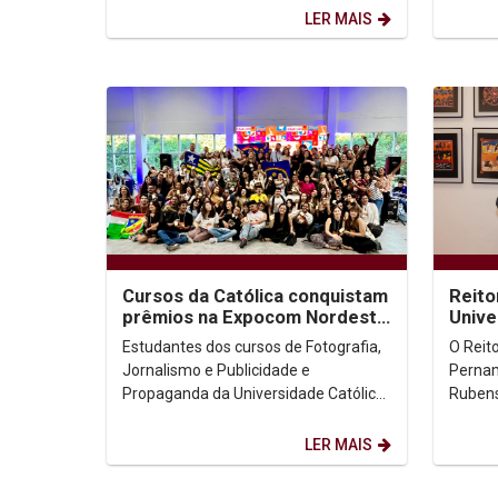
uma parceria com a Ordem dos...
partici
LER MAIS
Cursos da Católica conquistam
Reito
prêmios na Expocom Nordeste
Unive
2025
Estudantes dos cursos de Fotografia,
O Reit
Jornalismo e Publicidade e
Pernam
Propaganda da Universidade Católica
Rubens,
de Pernambuco foram premiados na
Univers
Expocom Nordeste 2025,...
Padre A
LER MAIS