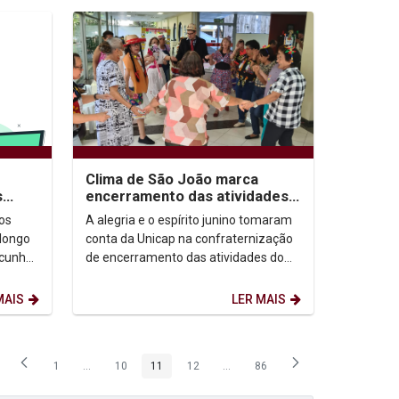
Clima de São João marca
encerramento das atividades
s
do Unicap Prata no 1º
A alegria e o espírito junino tomaram
os
semestre
conta da Unicap na confraternização
longo
de encerramento das atividades do
 cunho
Unicap Prata, programa voltado para
tação,
pessoas com...
MAIS
LER MAIS
1
...
10
11
12
...
86
Página
Páginas intermediárias Usar ABA para navegar.
Página
Página
Página
Páginas intermediárias Usar ABA p
Página