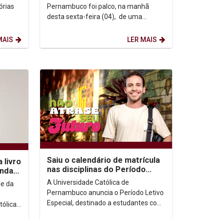
.
órias
Pernambuco foi palco, na manhã
desta sexta-feira (04), de uma
lvido
celebração especial em homenagem
aos 25 anos de...
MAIS
LER MAIS
Saiu o calendário de matrícula
 livro
nas disciplinas do Período
onda
Letivo Especial
A Universidade Católica de
 e da
Pernambuco anuncia o Período Letivo
Especial, destinado a estudantes com
tólica
créditos pendentes em disciplinas de
son