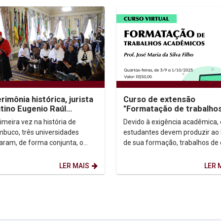
rimônia histórica, jurista
Curso de extensão
tino Eugenio Raúl
"Formatação de trabalho
roni recebe título de
acadêmicos"
imeira vez na história de
Devido à exigência acadêmica, 
r Honoris...
buco, três universidades
estudantes devem produzir ao 
aram, de forma conjunta, o
de sua formação, trabalhos de
 de Doutor Honoris Causa. O
acadêmico (artigo, TCC, Disser
eado foi o jurista...
Tese). A falta...
LER MAIS
LER 