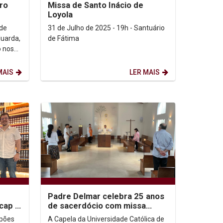
iro
Missa de Santo Inácio de
Loyola
 de
31 de Julho de 2025 - 19h - Santuário
duarda,
de Fátima
o nos
mbuco,
MAIS
LER MAIS
Padre Delmar celebra 25 anos
icap e
de sacerdócio com missa
especial na Capela da Unicap
lpões
A Capela da Universidade Católica de