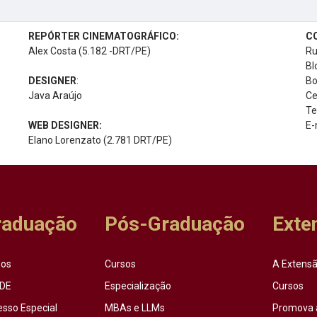
REPÓRTER CINEMATOGRÁFICO:
C
Alex Costa (5.182 -DRT/PE)
Ru
Bl
DESIGNER
:
Bo
Java Araújo
Ce
Te
WEB DESIGNER:
E-
Elano Lorenzato (2.781 DRT/PE)
raduação
Pós-Graduação
Exte
sos
Cursos
A Extensã
DE
Especialização
Cursos
esso Especial
MBAs e LLMs
Promova 