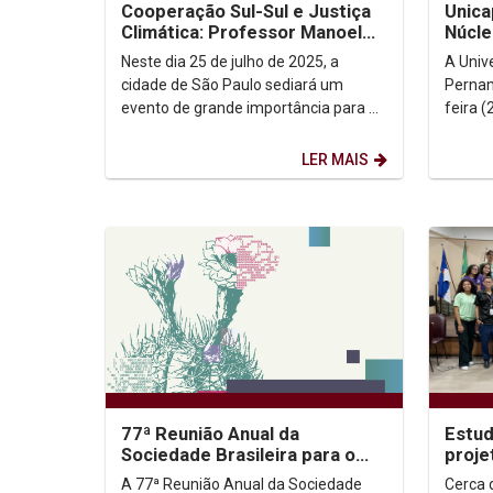
Cooperação Sul-Sul e Justiça
Unica
Climática: Professor Manoel
Núcle
Moraes representa a UNICAP
Recif
Neste dia 25 de julho de 2025, a
A Univ
em sua 2ª...
sobre
cidade de São Paulo sediará um
Pernam
evento de grande importância para o
feira 
diálogo internacional sobre direitos
moment
humanos e cooperação...
sobre 
LER MAIS
77ª Reunião Anual da
Estu
Sociedade Brasileira para o
proje
Progresso da Ciência – SBPC
ediçã
A 77ª Reunião Anual da Sociedade
Cerca 