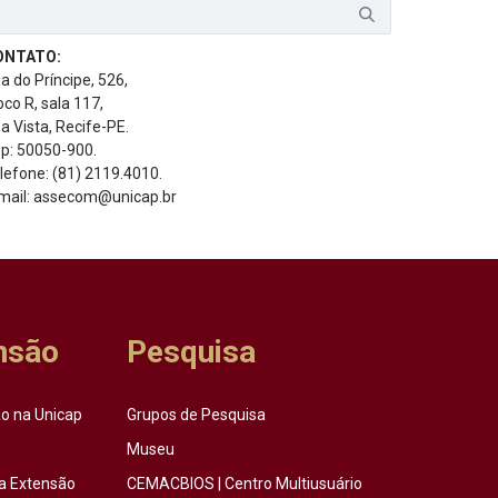
ONTATO:
a do Príncipe, 526,
oco R, sala 117,
a Vista, Recife-PE.
p: 50050-900.
lefone: (81) 2119.4010.
mail: assecom@unicap.br
nsão
Pesquisa
o na Unicap
Grupos de Pesquisa
Museu
a Extensão
CEMACBIOS | Centro Multiusuário