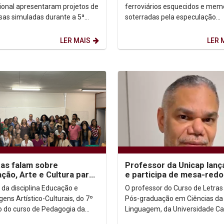
p
ressignificação urbana e..
sional apresentaram projetos de
ferroviários esquecidos e mem
as simuladas durante a 5ª
soterradas pela especulação
 da Criatech. O evento é
imobiliária, um projeto desenvo
ido pelo...
por estudantes do...
LER MAIS
LER 
tas falam sobre
Professor da Unicap lança
ção, Arte e Cultura para
e participa de mesa-red
s de Pedagogia da Unicap
em Santiago do Chile
 da disciplina Educação e
O professor do Curso de Letras
ens Artístico-Culturais, do 7º
Pós-graduação em Ciências da
o do curso de Pedagogia da
Linguagem, da Universidade Ca
sidade Católica de Pernambuco
de Pernambuco e escritor, Rob