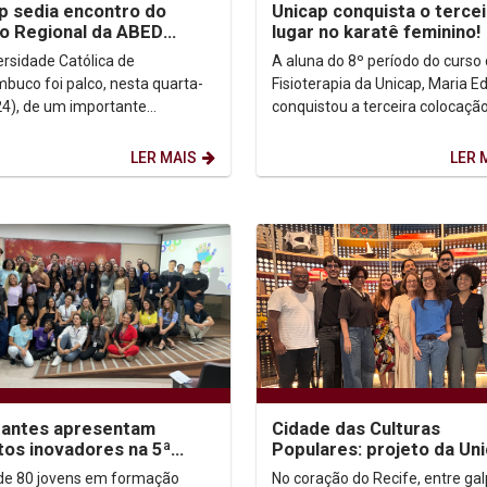
p sedia encontro do
Unicap conquista o terce
o Regional da ABED
lugar no karatê feminino!
e e promove debate
ersidade Católica de
A aluna do 8º período do curso
 os rumos da EAD no...
buco foi palco, nesta quarta-
Fisioterapia da Unicap, Maria E
(24), de um importante
conquistou a terceira colocaçã
o para o debate nacional
Jogos Universitários de Perna
os caminhos da Educação a...
na...
LER MAIS
LER 
dantes apresentam
Cidade das Culturas
tos inovadores na 5ª
Populares: projeto da Un
o da Criatech, sediada na
comunidade propõe
de 80 jovens em formação
No coração do Recife, entre ga