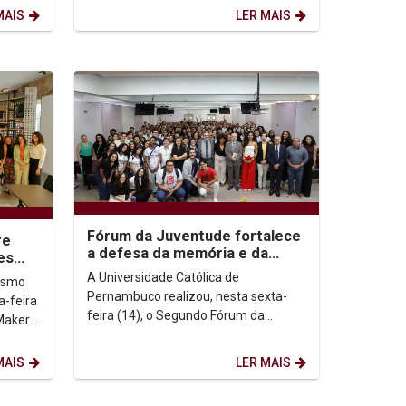
currículos em...
MAIS
LER MAIS
Fórum da Juventude fortalece
re
a defesa da memória e da
es
democracia
rios
A Universidade Católica de
nismo
Pernambuco realizou, nesta sexta-
a-feira
feira (14), o Segundo Fórum da
Maker
Juventude em Defesa dos Espaços
de Memória. O evento é uma ação
MAIS
LER MAIS
de...