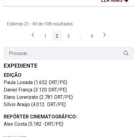
LER MAIS
Exibindo 21 - 40 de 108 resultados.
1
2
3
...
6
Página
Página
Página
Páginas intermediárias Usar 
Página
EXPEDIENTE
EDIÇÃO
:
Paula Losada (1.652 DRT/PE)
Daniel França (3.120 DRT/PE)
Elano Lorenzato (2.781 DRT/PE)
Sílvio Araújo (4.012 DRT/PE)
REPÓRTER CINEMATOGRÁFICO:
Alex Costa (5.182 -DRT/PE)