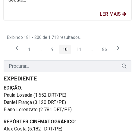
LER MAIS
Exibindo 181 - 200 de 1.713 resultados.
1
...
9
10
11
...
86
Página
Páginas intermediárias Usar ABA para navegar.
Página
Página
Página
Páginas intermediária
Página
EXPEDIENTE
EDIÇÃO
:
Paula Losada (1.652 DRT/PE)
Daniel França (3.120 DRT/PE)
Elano Lorenzato (2.781 DRT/PE)
REPÓRTER CINEMATOGRÁFICO:
Alex Costa (5.182 -DRT/PE)