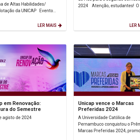
 de Altas Habilidades/
2024 Atenção, estudantes! O prazo
tação da UNICAP Evento
final para o Aditamento de...
ducadores, psicólogos e
ionais de...
LER MAIS
LER 
p em Renovação:
Unicap vence o Marcas
ura do Semestre
Preferidas 2024
5 e 6 de agisto de 2024
A Universidade Católica de
Pernambuco conquistou o Prê
Marcas Preferidas 2024, prom
pelo Diario de Pernambuco. A 