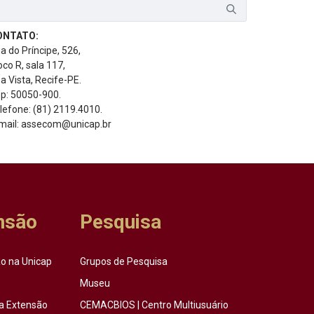
ONTATO:
a do Príncipe, 526,
oco R, sala 117,
a Vista, Recife-PE.
p: 50050-900.
lefone: (81) 2119.4010.
mail: assecom@unicap.br
nsão
Pesquisa
o na Unicap
Grupos de Pesquisa
Museu
a Extensão
CEMACBIOS | Centro Multiusuário