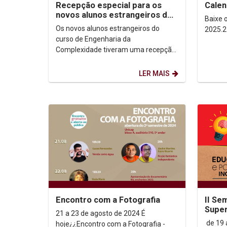
Recepção especial para os
Calen
novos alunos estrangeiros de
Baixe o arquiv
Engenharia da Complexidade
Os novos alunos estrangeiros do
curso de Engenharia da
Complexidade tiveram uma recepção
especial hoje à tarde (6) no Pavilhão
Maker. O grupo de 47...
LER MAIS
Encontro com a Fotografia
II Se
Supe
21 a 23 de agosto de 2024 É
de 19 a
hoje¿¿Encontro com a Fotografia -