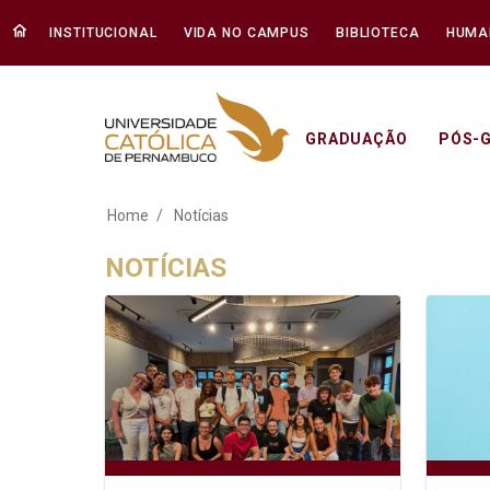
INSTITUCIONAL
VIDA NO CAMPUS
BIBLIOTECA
HUMA
GRADUAÇÃO
PÓS-
Notícias - Unicap
Home
Notícias
NOTÍCIAS