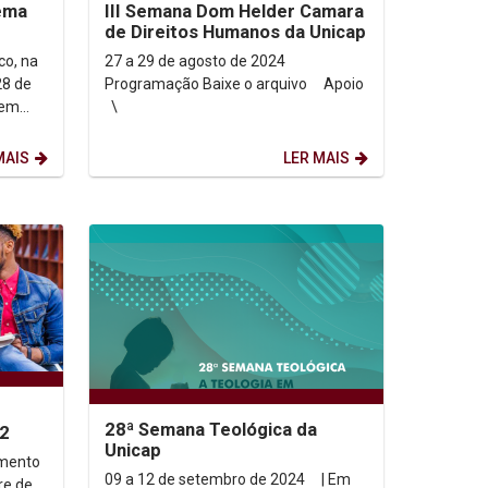
III Semana Dom Helder Camara
de Direitos Humanos da Unicap
co, na
27 a 29 de agosto de 2024
28 de
Programação Baixe o arquivo Apoio
 em
\
a
MAIS
LER MAIS
28ª Semana Teológica da
.2
Unicap
amento
09 a 12 de setembro de 2024 | Em
re de