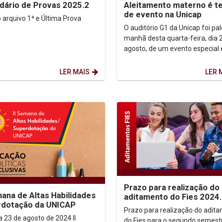
dário de Provas 2025.2
Aleitamento materno é tema
de evento na Unicap
o 1ª e Última Prova
O auditório G1 da Unicap foi pal
2025.2
manhã desta quarta-feira, dia 
agosto, de um evento especial
alusão ao Agosto Dourado, um
campanha dedicada à...
LER MAIS
LER 
Prazo para realização do
mana de Altas Habilidades
aditamento do Fies 2024
rdotação da UNICAP
Prazo para realização do adit
 23 de agosto de 2024 II
do Fies para o segundo semest