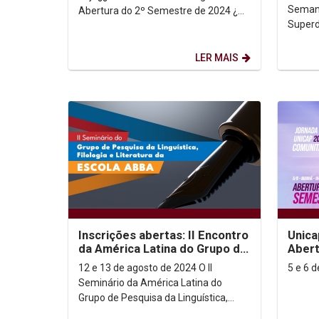
Semana
Abertura do 2º Semestre de 2024 ¿
Superdo
Venha participar de um evento
para e
imperdível e gratuito na...
profiss
LER MAIS
Inscrições abertas: II Encontro
Unica
da América Latina do Grupo de
Abert
Pesquisa da Linguística,
12 e 13 de agosto de 2024 O II
Filologia...
Seminário da América Latina do
Grupo de Pesquisa da Linguística,
Filologia e Literatura da Escola Abba