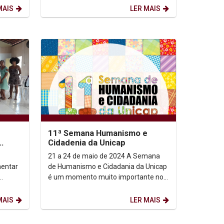
18ª edição da Olimpíada...
MAIS
LER MAIS
11ª Semana Humanismo e
Cidadenia da Unicap
o
21 a 24 de maio de 2024 A Semana
mentar
de Humanismo e Cidadania da Unicap
é um momento muito importante no
nçar a
desenvolvimento da disciplina de
Humanismo e...
MAIS
LER MAIS