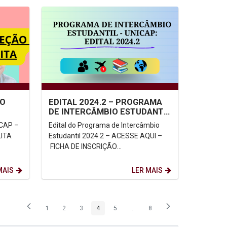
ÃO
EDITAL 2024.2 – PROGRAMA
DE INTERCÂMBIO ESTUDANTIL
UNICAP
ICAP –
Edital do Programa de Intercâmbio
ITA
Estudantil 2024.2 – ACESSE AQUI –
FICHA DE INSCRIÇÃO
:
ONLINE: ACESSE AQUI – Ficha de
Inscrição...
MAIS
LER MAIS
1
2
3
4
5
...
8
Página
Página
Página
Página
Página
Páginas intermediárias Usar ABA
Página