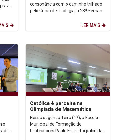
consonância com o caminho trilhado
pelo Curso de Teologia, a 28ª Semana
Teológica da Universidade...
MAIS
LER MAIS
Católica é parceira na
Olimpíada de Matemática
Nessa segunda-feira (1º), a Escola
mio
Municipal de Formação de
ovido
Professores Paulo Freire foi palco da
Unicap
cerimônia de premiação regional da