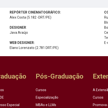
REPÓRTER CINEMATOGRÁFICO:
C
Alex Costa (5.182 -DRT/PE)
Ru
Bl
DESIGNER
:
Bo
Java Araújo
Ce
Te
WEB DESIGNER:
E-
Elano Lorenzato (2.781 DRT/PE)
raduação
Pós-Graduação
Exte
sos
Cursos
A Extensã
DE
Especialização
Cursos
esso Especial
MBAs e LLMs
Promova 