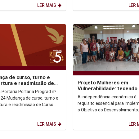
ficou em primeiro lugar na...
LER MAIS
LER 
ça de curso, turno e
Projeto Mulheres em
rtura e readmissão de
Vulnerabilidade: tecendo
 2024.2
a Portaria Prograd nº
redes de empoderament
A independência econômica é
24 Mudança de curso, turno e
requisito essencial para imple
tura e readmissão de Curso
o Objetivo do Desenvolvimento
Sustentável (ODS), n° 5.1: alca
igualdade de gênero e...
LER MAIS
LER 