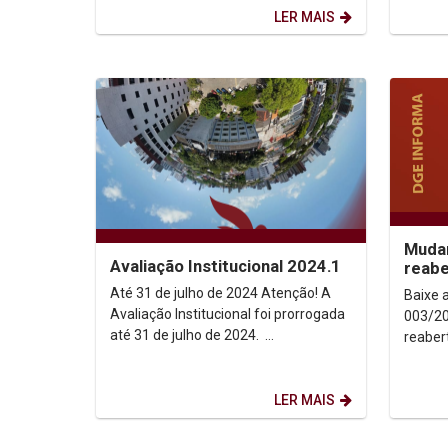
acontecerá de 12 a 14...
LER MAIS
Mudan
Avaliação Institucional 2024.1
reabe
curso
Até 31 de julho de 2024 Atenção! A
Baixe a Portari
Avaliação Institucional foi prorrogada
003/20
até 31 de julho de 2024.
reaber
ESTUDANTES E PROFESSORES(AS)
2024.2
ESTUDANTES ...
LER MAIS