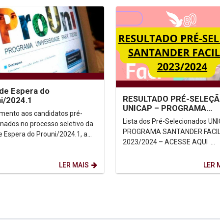
 de Espera do
RESULTADO PRÉ-SELEÇ
i/2024.1
UNICAP – PROGRAMA
mento aos candidatos pré-
SANTANDER FACILITA
Lista dos Pré-Selecionados UN
onados no processo seletivo da
2023/2024
PROGRAMA SANTANDER FACIL
de Espera do Prouni/2024.1, a
2023/2024 – ACESSE AQUI
saber: Local: Auditório G2. Horário de...
OBSERVAÇÕES IMPORTANTES
Conforme previsto no...
LER MAIS
LER 