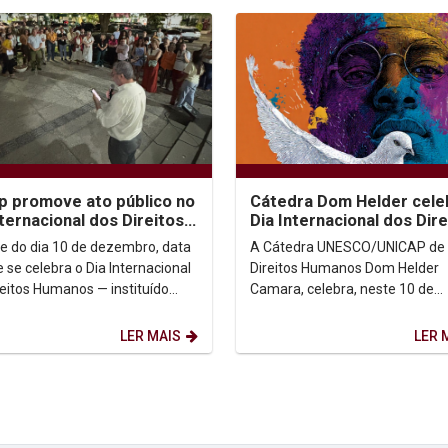
p promove ato público no
Cátedra Dom Helder cele
nternacional dos Direitos
Dia Internacional dos Dire
nos para combater
Humanos
te do dia 10 de dezembro, data
A Cátedra UNESCO/UNICAP de
cídio e...
 se celebra o Dia Internacional
Direitos Humanos Dom Helder
reitos Humanos — instituído
Camara, celebra, neste 10 de
rganização das...
dezembro, o Dia Internacional 
Direitos Humanos, reafirmando 
LER MAIS
LER 