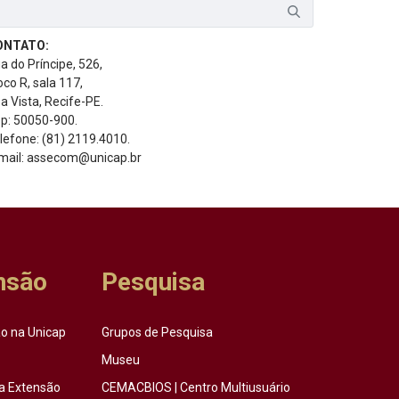
ONTATO:
a do Príncipe, 526,
oco R, sala 117,
a Vista, Recife-PE.
p: 50050-900.
lefone: (81) 2119.4010.
mail: assecom@unicap.br
nsão
Pesquisa
o na Unicap
Grupos de Pesquisa
Museu
a Extensão
CEMACBIOS | Centro Multiusuário