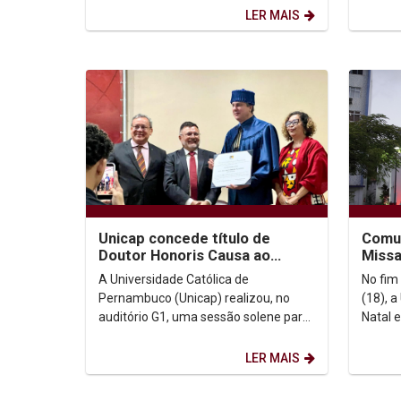
criada Diocese de...
LER MAIS
Unicap concede título de
Comun
Doutor Honoris Causa ao
Missa
ministro Camilo Santana
despe
A Universidade Católica de
No fim
Pedr
Pernambuco (Unicap) realizou, no
(18), 
auditório G1, uma sessão solene para
Natal 
a outorga do título de Doutor Honoris
reunin
Causa ao...
profess
LER MAIS