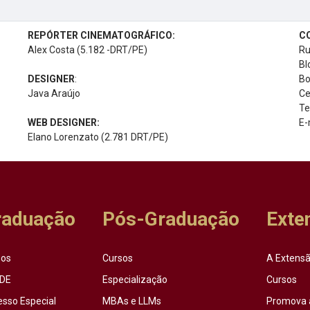
REPÓRTER CINEMATOGRÁFICO:
C
Alex Costa (5.182 -DRT/PE)
Ru
Bl
DESIGNER
:
Bo
Java Araújo
Ce
Te
WEB DESIGNER:
E-
Elano Lorenzato (2.781 DRT/PE)
raduação
Pós-Graduação
Exte
sos
Cursos
A Extensã
DE
Especialização
Cursos
esso Especial
MBAs e LLMs
Promova 