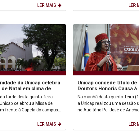
ibero-americanas analisou...
LER MAIS
LER 
idade da Unicap celebra
Unicap concede título de
 de Natal em clima de
Doutors Honoris Causa à
dida ao reitor Padre
ministra Luciana Santos
 da tarde desta quinta-feira
Na manhã desta quinta-feira (1
o Rubens
a Unicap celebrou a Missa de
a Unicap realizou uma sessão 
em frente à Capela do campus,
no Auditório Pe. José de Anchi
do jesuítas, estudantes,
(G1) para entregar o título...
ores,...
LER MAIS
LER 