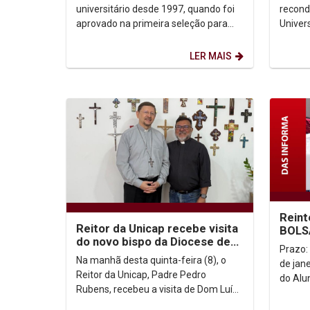
universitário desde 1997, quando foi
recond
aprovado na primeira seleção para
Univer
professor substituto da Universidade
Pernam
Federal de Pernambuco...
novo Re
LER MAIS
Reint
Reitor da Unicap recebe visita
BOLS
do novo bispo da Diocese de
SOCI
Prazo:
Baturité
Na manhã desta quinta-feira (8), o
de janeiro de
Reitor da Unicap, Padre Pedro
do Alu
Rubens, recebeu a visita de Dom Luís
*Reint
Gonzaga Pepeu, Bispo da recém-
75% de.