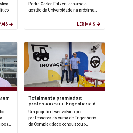
ólica
Padre Carlos Fritzen, assume a
ítico e
gestão da Universidade na próxima
le é
sexta-feira (16/01), às 10h, durante
cerimônia presidida...
MAIS
LER MAIS
aram
Totalmente premiados:
professores de Engenharia da
Complexidade conquistam 1º
dor
Um projeto desenvolvido por
.
lugar no Prêmio...
professores do curso de Engenharia
uipes
da Complexidade conquistou o
es
primeiro lugar na terceira edição do