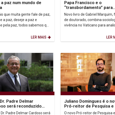
 a paz num mundo de
Papa Francisco e o
a
“transbordamento” para
ultrapassar a polarização
is que muita gente fale de paz,
Novo livro de Gabriel Marquim, 
ue a paz, deseje a paz e
de doutorado, combina sociolog
he pela paz, todos sabemos que
vivência no Vaticano para anali
 algo muito difícil e desafiador.
estratégia do pontífice diante d
.
esgotamento...
LER MAIS
LER 
 Dr. Padre Delmar
Juliano Domingues é o n
so será reconduzido
Pró-reitor de Pesquisa e
Vice-reitor
graduação da Unicap
. Dr. Padre Delmar Cardoso será
O novo Pró-reitor de Pesquisa 