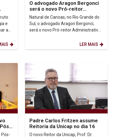
O advogado Aragon Bergonci
será o novo Pró-reitor
Administrativo
fruto
Natural de Canoas, no Rio Grande do
ia e
Sul, o advogado Aragon Bergonci,
sar a
será o novo Pró-reitor Administrativo
o
da Unicap. Com uma trajetória
profissional...
MAIS
LER MAIS
ovo
Padre Carlos Fritzen assume
 Pós-
Reitoria da Unicap no dia 16
e Pós-
O novo Reitor da Unicap, Prof. Dr.