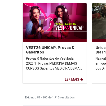
VEST26 UNICAP: Provas &
Unica
Gabaritos
Dia I
Huma
Provas & Gabaritos do Vestibular
Na noi
femini
2026.1 Provas MEDICINA DEMAIS
em que
CURSOS Gabaritos MEDICINA DEMAIS
dos Di
CURSOS Para mais...
pela O
LER MAIS
Exibindo 81 - 100 de 1.715 resultados.