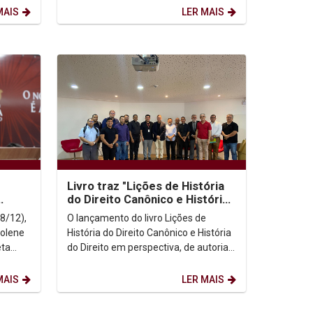
Prêmio CREA-PE de...
MAIS
LER MAIS
Livro traz "Lições de História
do Direito Canônico e História
do Direito em perspectiva"
8/12),
O lançamento do livro Lições de
solene
História do Direito Canônico e História
eta
do Direito em perspectiva, de autoria
do professor Cláudio Brandão,
publicado pela...
MAIS
LER MAIS