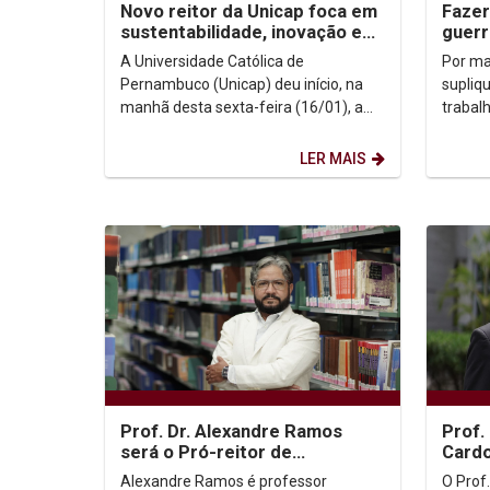
Novo reitor da Unicap foca em
Fazer
sustentabilidade, inovação e
guerr
humanismo
A Universidade Católica de
Por ma
Pernambuco (Unicap) deu início, na
supliq
manhã desta sexta-feira (16/01), a
trabal
uma nova gestão com a posse do
a paz é
Prof. Dr. Padre Carlos...
Não é..
LER MAIS
Prof. Dr. Alexandre Ramos
Prof.
será o Pró-reitor de
Cardo
Graduação
como 
Alexandre Ramos é professor
O Prof