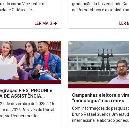
uzido como Vice-reitor da
graduação da Universidade Cat
sidade Católica de
de Pernambuco é o cientista pol
buco, na cerimônia em que o
jornalista Juliano Domingues. E
itor, Prof. Dr. Padre...
bolsista de...
LER MAIS
LER 
egração FIES, PROUNI e
Campanhas eleitorais vir
A DE ASSISTÊNCIA
“monólogos” nas redes
AL 2026.1
 22 de dezembro de 2025 à 16
sociais, aponta estudo
Com informações do pesquisa
 2026. Através do Portal
internacional com dados..
Bruno Rafael Gueiros Um estudo
no, via Requerimento.
internacional elaborado por eq
egração: para quem não obteve
de pesquisa de 14 universidad
..