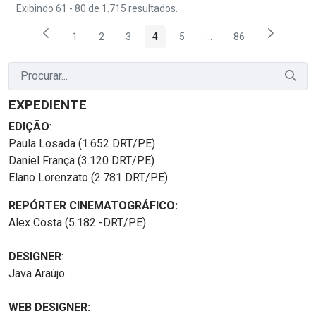
Exibindo 61 - 80 de 1.715 resultados.
1
2
3
4
5
...
86
Página
Página
Página
Página
Página
Páginas intermediárias
Página
EXPEDIENTE
EDIÇÃO
:
Paula Losada (1.652 DRT/PE)
Daniel França (3.120 DRT/PE)
Elano Lorenzato (2.781 DRT/PE)
REPÓRTER CINEMATOGRÁFICO:
Alex Costa (5.182 -DRT/PE)
DESIGNER
:
Java Araújo
WEB DESIGNER: