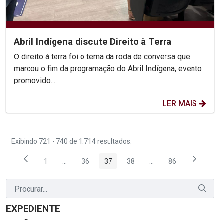
Abril Indígena discute Direito à Terra
O direito à terra foi o tema da roda de conversa que
marcou o fim da programação do Abril Indígena, evento
promovido...
LER MAIS
Exibindo 721 - 740 de 1.714 resultados.
1
...
36
37
38
...
86
Página
Páginas intermediárias Usar ABA para navegar.
Página
Página
Página
Páginas intermediária
Página
EXPEDIENTE