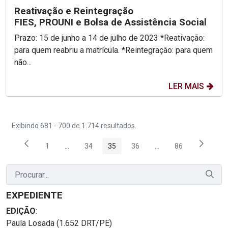
Reativação e Reintegração
FIES, PROUNI e Bolsa de Assistência Social
Prazo: 15 de junho a 14 de julho de 2023 *Reativação:
para quem reabriu a matrícula. *Reintegração: para quem
não...
LER MAIS
Exibindo 681 - 700 de 1.714 resultados.
1
...
34
35
36
...
86
Página
Páginas intermediárias Usar ABA para navegar.
Página
Página
Página
Páginas intermediária
Página
EXPEDIENTE
EDIÇÃO
:
Paula Losada (1.652 DRT/PE)