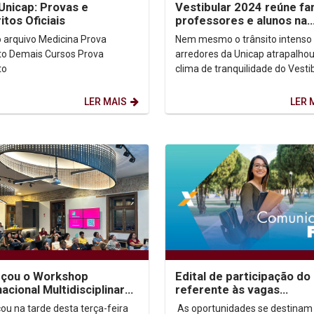
Unicap: Provas e
Vestibular 2024 reúne fam
itos Oficiais
professores e alunos na
Unicap
vo Medicina Prova
Nem mesmo o trânsito intenso
s Prova
arredores da Unicap atrapalhou
to
clima de tranquilidade do Vesti
2024, na manhã deste domingo 
Feras...
LER MAIS
LER 
çou o Workshop
Edital de participação do
nacional Multidisciplinar
referente às vagas
Nantes
remanescentes para o an
u na tarde desta terça-feira
As oportunidades se destinam