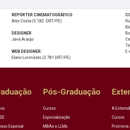
REPÓRTER CINEMATOGRÁFICO:
C
Alex Costa (5.182 -DRT/PE)
Ru
Bl
DESIGNER
:
Bo
Java Araújo
Ce
Te
WEB DESIGNER:
E-
Elano Lorenzato (2.781 DRT/PE)
raduação
Pós-Graduação
Exte
sos
Cursos
A Extensã
DE
Especialização
Cursos
esso Especial
MBAs e LLMs
Promova 