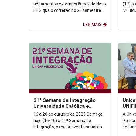
aditamentos extemporâneos do Novo
(17) o
FIES que o correrão no 2º semestre
Multid
2023 Baixe o arquivo >>
Inclusi
evento
LER MAIS
21ª Semana de Integração
Unica
Universidade Católica e
UNIFI
Sociedade
16 a 20 de outubro de 2023 Começa
A Univ
hoje (16/10) a 21ª Semana de
Pernam
Integração, o maior evento anual da
segund
Unicap. Até sexta-feira (20/10)
cooper