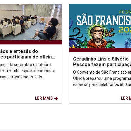
ãos e artesãs do
es participam de oficinas
Geradinho Lins e Silvério
 letramento digital na
Pessoa fazem participaç
ses de setembro e outubro,
p
especiais na Festa de Sã
rma muito especial composta
O Convento de São Francisco 
Francisco
ssoas trabalhadoras do
Olinda preparou uma program
nato e da economia solidária,
especial para celebrar os 800 
ados ao Espaço de...
Ordem Franciscana. A Festa de
Francisco vai...
LER MAIS
LER 