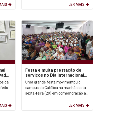
.
Nordeste, irão promover o...
MAIS
LER MAIS
nal
Festa e muita prestação de
ovado
serviços no Dia Internacional
da Pessoa Idosa na Unicap
os da
Uma grande festa movimentou o
feito
campus da Católica na manhã desta
sexta-feira (29) em comemoração ao
Dia Internacional da Pessoa Idosa.
Quase mil pessoas...
MAIS
LER MAIS