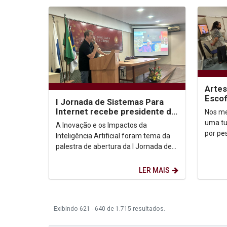
Artes
Escof
I Jornada de Sistemas Para
sobre
Internet recebe presidente do
Nos me
Unica
Porto Digital
uma tu
A Inovação e os Impactos da
por pe
Inteligência Artificial foram tema da
artesa
palestra de abertura da I Jornada de
vincul
Sistemas para Internet. O assunto foi
abordado pelo...
LER MAIS
Exibindo 621 - 640 de 1.715 resultados.