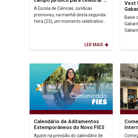
campo jurídico para celebrar o
Vest 
novo mestrado profissional em
A Escola de Ciências Jurídicas
Gabar
Direito...
promoveu, na manhã desta segunda-
Baixe o arqui
feira (23), um momento celebrativo
Gabarito Demais Curso
pela aprovação do novo mestrado
Gabari
profissional em Direito e...
LER MAIS
Calendário de Aditamentos
Come
Extemporâneos do Novo FIES
Inter
REC 
Ajuste na previsão do calendário de
Começo