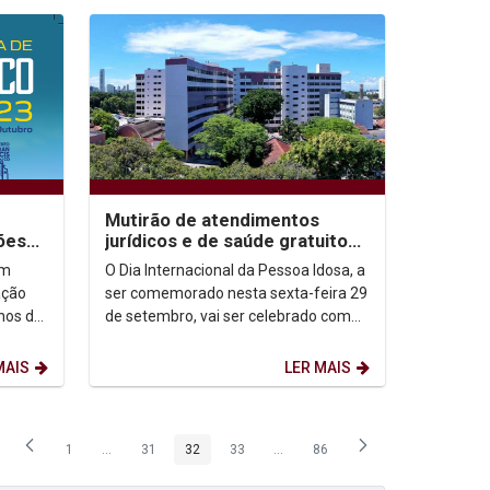
Mutirão de atendimentos
ões
jurídicos e de saúde gratuitos
o
marcará Dia Internacional da
em
O Dia Internacional da Pessoa Idosa, a
Pessoa Idosa...
ação
ser comemorado nesta sexta-feira 29
anos da
de setembro, vai ser celebrado com
 São
uma programação especial
preparada pela...
MAIS
LER MAIS
1
...
31
32
33
...
86
Página
Páginas intermediárias Usar ABA para navegar.
Página
Página
Página
Páginas intermediárias Usar ABA p
Página