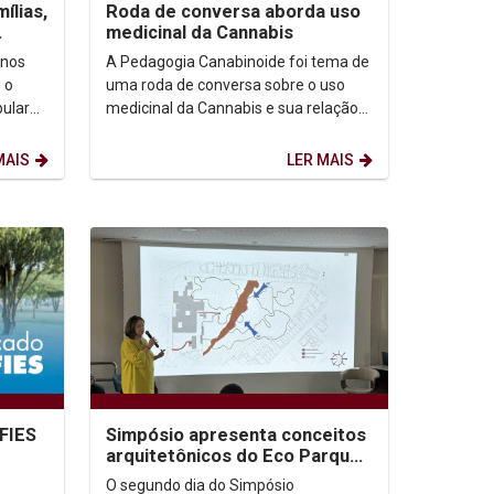
ílias,
Roda de conversa aborda uso
medicinal da Cannabis
 nos
A Pedagogia Canabinoide foi tema de
 o
uma roda de conversa sobre o uso
bular
medicinal da Cannabis e sua relação
(22).
com o associativismo e o Direito
Fundamental à...
MAIS
LER MAIS
 FIES
Simpósio apresenta conceitos
arquitetônicos do Eco Parque
o de
das Religiões
O segundo dia do Simpósio