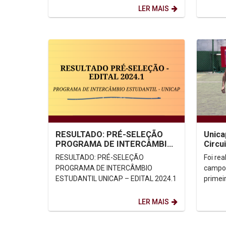
haverá uma programação...
Univers
LER MAIS
RESULTADO: PRÉ-SELEÇÃO
Unica
PROGRAMA DE INTERCÂMBIO
Circu
ESTUDANTIL UNICAP – EDITAL
pelos
RESULTADO: PRÉ-SELEÇÃO
Foi re
2024.1
PROGRAMA DE INTERCÂMBIO
campo 
ESTUDANTIL UNICAP – EDITAL 2024.1
primeir
Dentre
que par
LER MAIS