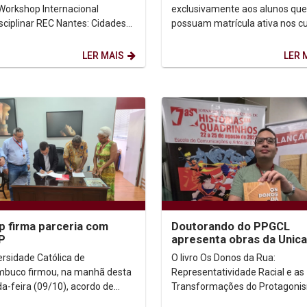
2023
 Workshop Internacional
exclusivamente aos alunos que
isciplinar REC Nantes: Cidades
possuam matrícula ativa nos c
vas e Vivas Noite e Dia. O
turnos listados a seguir: Arquitetura -
 promovido pela...
manhã ...
LER MAIS
LER 
p firma parceria com
Doutorando do PPGCL
P
apresenta obras da Unica
anuncia lançamentos na X
ersidade Católica de
O livro Os Donos da Rua:
Bienal Internacional...
buco firmou, na manhã desta
Representatividade Racial e as
a-feira (09/10), acordo de
Transformações do Protagoni
ação com o Centro
Negro no Universo Turma da M