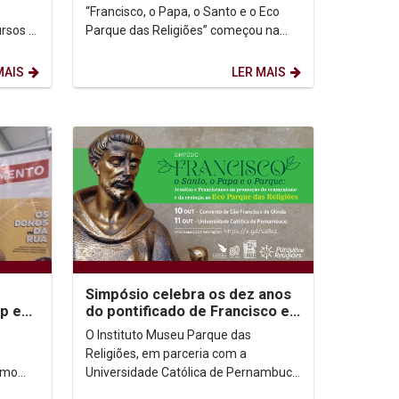
“Francisco, o Papa, o Santo e o Eco
ursos e
Parque das Religiões” começou na
manhã desta quarta-feira (11) com
as boas vindas dos...
MAIS
LER MAIS
Simpósio celebra os dez anos
p e
do pontificado de Francisco e
IV
apresenta o Eco Parque das
O Instituto Museu Parque das
Religiões
Religiões, em parceria com a
smo
Universidade Católica de Pernambuco
ônica
(UNICAP) e a Província Franciscana do