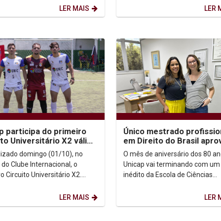
itário de Patos - UNIFIP,...
(2023) e Mininho: Dores de um..
LER MAIS
LER 
p participa do primeiro
Único mestrado profissio
ito Universitário X2 válido
em Direito do Brasil apr
 70º JUP’s 2023
pela Capes em 2023 é da
alizado domingo (01/10), no
O mês de aniversário dos 80 an
Católica
do Clube Internacional, o
Unicap vai terminando com um 
o Circuito Universitário X2.
inédito da Escola de Ciências
 as treze equipes universitárias
Jurídicas. A Católica foi a única
ticiparam...
instituição de ensino...
LER MAIS
LER 