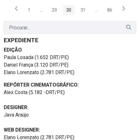
1
...
29
30
31
...
86
Página
Páginas intermediárias Usar ABA para navegar.
Página
Página
Página
Páginas intermediária
Página
EXPEDIENTE
EDIÇÃO
:
Paula Losada (1.652 DRT/PE)
Daniel França (3.120 DRT/PE)
Elano Lorenzato (2.781 DRT/PE)
REPÓRTER CINEMATOGRÁFICO:
Alex Costa (5.182 -DRT/PE)
DESIGNER
:
Java Araújo
WEB DESIGNER:
Elano Lorenzato (2.781 DRT/PE)