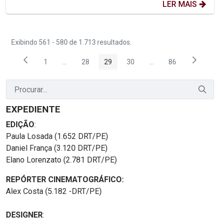
LER MAIS
Exibindo 561 - 580 de 1.713 resultados.
1
...
28
29
30
...
86
Página
Páginas intermediárias Usar ABA para navegar.
Página
Página
Página
Páginas intermediária
Página
EXPEDIENTE
EDIÇÃO
:
Paula Losada (1.652 DRT/PE)
Daniel França (3.120 DRT/PE)
Elano Lorenzato (2.781 DRT/PE)
REPÓRTER CINEMATOGRÁFICO:
Alex Costa (5.182 -DRT/PE)
DESIGNER
: