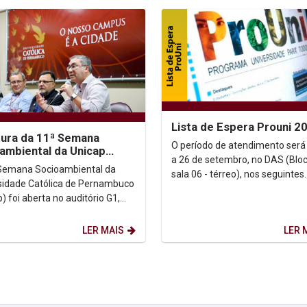
Lista de Espera Prouni 2
ura da 11ª Semana
O período de atendimento será
ambiental da Unicap
a 26 de setembro, no DAS (Bloc
te inovação e
Semana Socioambiental da
sala 06 - térreo), nos seguintes
ntabilidade
sidade Católica de Pernambuco
horários: Manhã: 8h30 às 11h ...
) foi aberta no auditório G1,
a por uma reflexão sobre o
os...
LER MAIS
LER 