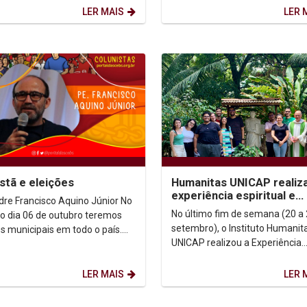
o...
UNICAP promoveM o II COLÓQUI
LER MAIS
LER 
istã e eleições
Humanitas UNICAP realiz
experiência espiritual e
re Francisco Aquino Júnior No
humana com jovens
No último fim de semana (20 a 
o dia 06 de outubro teremos
setembro), o Instituto Humanit
es municipais em todo o país.
UNICAP realizou a Experiência
eleger prefeitos/as e
Humana e Espiritual para joven
ores/as para os...
universitários, aos...
LER MAIS
LER 