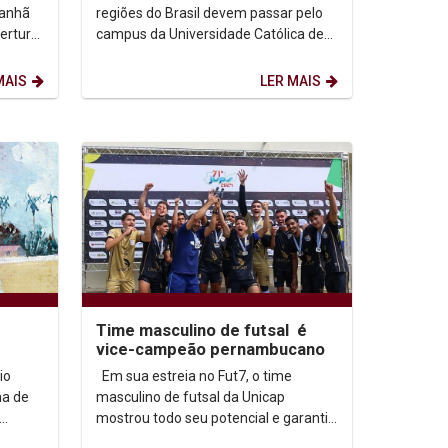
manhã
regiões do Brasil devem passar pelo
bertura
campus da Universidade Católica de
tetura
Pernambuco (Unicap) até a próxima
sexta-feira...
MAIS
LER MAIS
Time masculino de futsal é
vice-campeão pernambucano
io
Em sua estreia no Fut7, o time
masculino de futsal da Unicap
mostrou todo seu potencial e garantiu
o vice-campeonato universitário