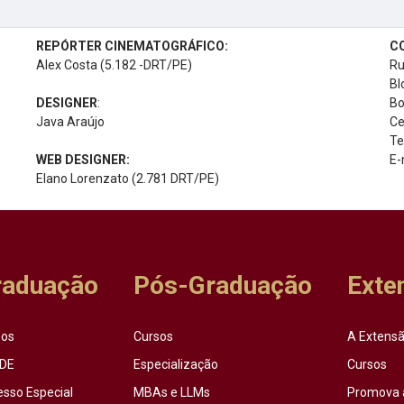
REPÓRTER CINEMATOGRÁFICO:
C
Alex Costa (5.182 -DRT/PE)
Ru
Bl
DESIGNER
:
Bo
Java Araújo
Ce
Te
WEB DESIGNER:
E-
Elano Lorenzato (2.781 DRT/PE)
raduação
Pós-Graduação
Exte
sos
Cursos
A Extensã
DE
Especialização
Cursos
esso Especial
MBAs e LLMs
Promova 