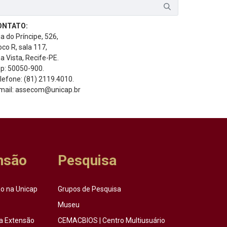
ONTATO:
a do Príncipe, 526,
oco R, sala 117,
a Vista, Recife-PE.
p: 50050-900.
lefone: (81) 2119.4010.
mail: assecom@unicap.br
nsão
Pesquisa
o na Unicap
Grupos de Pesquisa
Museu
a Extensão
CEMACBIOS | Centro Multiusuário