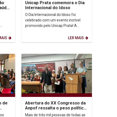
ão
Unicap Prata comemora o Dia
Saúde
Internacional do Idoso
s e
O Dia Internacional do Idoso foi
celebrado com um evento incrível
promovido pelo Unicap Prata! A
área de
programação começou com uma
ogia,...
apresentação do Mestre Corisco e...
MAIS
LER MAIS
o de
Abertura do XX Congresso da
Anpof ressalta o peso político
na
e social da Filosofia
dos
Mais de três mil pessoas de todas as