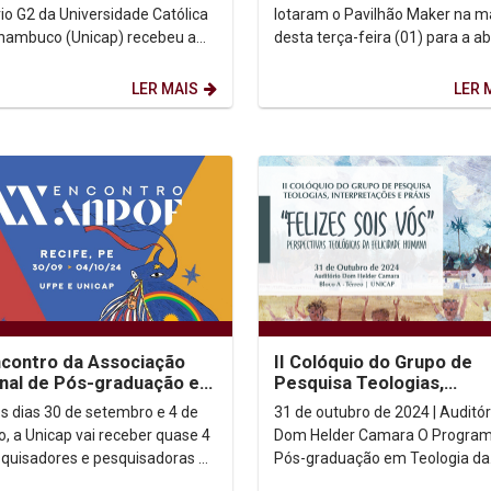
da no XX Congresso...
Unicap
rio G2 da Universidade Católica
lotaram o Pavilhão Maker na 
nambuco (Unicap) recebeu a
desta terça-feira (01) para a a
edonda intitulada Justiça
oficial da XXI Semana de Arqui
ca e...
e Urbanismo da...
LER MAIS
LER 
contro da Associação
II Colóquio do Grupo de
nal de Pós-graduação em
Pesquisa Teologias,
fia
Interpretações e Práxis
os dias 30 de setembro e 4 de
31 de outubro de 2024 | Auditór
o, a Unicap vai receber quase 4
Dom Helder Camara O Programa de
squisadores e pesquisadoras de
Pós-graduação em Teologia da
ia de todo o Brasil para o XX
UNICAP e o Instituto Humanitas