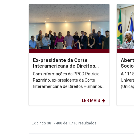
Abert
Ex-presidente da Corte
Socio
Interamericana de Direitos
discu
Humanos realiza atividades no
A 11ª 
Com informações do PPGD Patrício
suste
PPGD
Univer
Pazmiño, ex-presidente da Corte
(Unicap
Interamericana de Direitos Humanos
marcad
(CIDH), participou de uma série de
papel d
atividades...
LER MAIS
Exibindo 381 - 400 de 1.715 resultados.