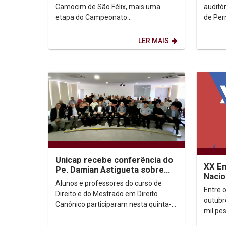
redon
auditó
Camocim de São Félix, mais uma
de Per
etapa do Campeonato
mesa r
Pernambucano de Tênis de Mesa. O
Climáti
evento contou com a participação do
LER MAIS
Sport...
Unicap recebe conferência do
XX En
Pe. Damian Astigueta sobre
Nacio
abusos sexuais e legislação
Alunos e professores do curso de
Filoso
canônica
Entre 
Direito e do Mestrado em Direito
outubr
Canônico participaram nesta quinta-
mil pe
feira (26) de uma conferência com o
Filosof
Padre Damian...