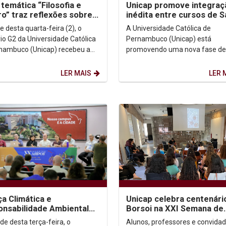
temática “Filosofia e
Unicap promove integraç
o” traz reflexões sobre
inédita entre cursos de 
generidade, feminismo e
para ampliar atendimento
e desta quarta-feira (2), o
A Universidade Católica de
ialidade
fortalecer a...
rio G2 da Universidade Católica
Pernambuco (Unicap) está
nambuco (Unicap) recebeu a
promovendo uma nova fase de
emática "Filosofia e Gênero"
integração entre os cursos da 
arte da...
Saúde, como Fisioterapia, Psicol
LER MAIS
LER 
ça Climática e
Unicap celebra centenári
nsabilidade Ambiental
Borsoi na XXI Semana de
destaques em mesa
Arquitetura e Urbanismo 
Alunos, professores e convida