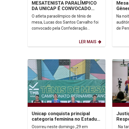
MESATENISTA PARALÍMPICO
Mesa 
DA UNICAP É CONVOCADO
Gêner
PARA SELEÇÃO BRASILEIRA
trans
O atleta paraolímpico de tênis de
Na noit
colon
mesa, Lucas dos Santos Carvalho foi
auditó
convocado pela Confederação
de Per
Brasileira de Tênis de Mesa (CBTM)
mesa t
para integrar a seleção...
como p
LER MAIS
Justi
Unicap conquista principal
Respo
categoria feminina no Estadual
são 
de Tenis de Mesa
Na tarde desta terça-feira, o
Ocorreu neste domingo ,29 em