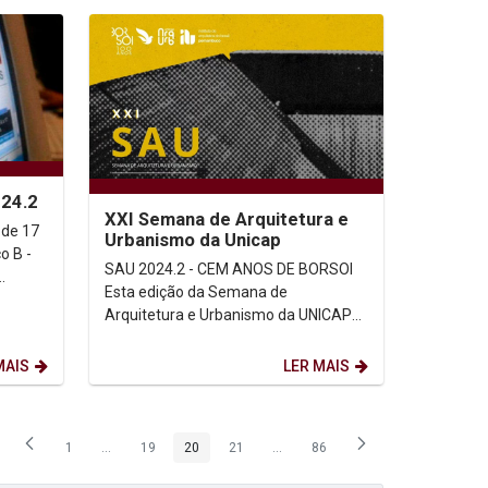
024.2
XXI Semana de Arquitetura e
 de 17
Urbanismo da Unicap
o B -
SAU 2024.2 - CEM ANOS DE BORSOI
Esta edição da Semana de
Arquitetura e Urbanismo da UNICAP
traz como eixo temático o centenário
(1924-2024) do arquiteto e...
MAIS
LER MAIS
1
...
19
20
21
...
86
Página
Páginas intermediárias Usar ABA para navegar.
Página
Página
Página
Páginas intermediárias Usar ABA p
Página