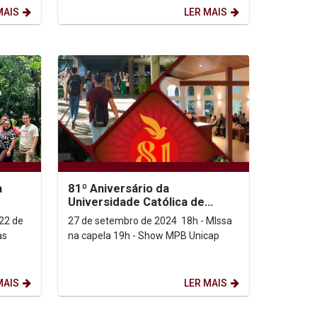
O...
pernambucano! Uma...
MAIS
LER MAIS
a
81º Aniversário da
Universidade Católica de
Pernambuco
22 de
27 de setembro de 2024 18h - MIssa
as
na capela 19h - Show MPB Unicap
s e
MAIS
LER MAIS