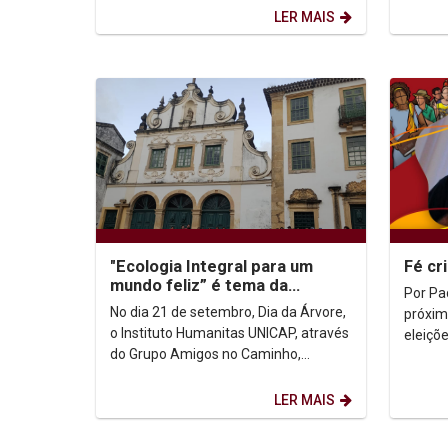
Encontr
LER MAIS
"Ecologia Integral para um
Fé cr
mundo feliz” é tema da
Por Pad
caminhada do Grupo Amigos
No dia 21 de setembro, Dia da Árvore,
próxim
do Caminho
o Instituto Humanitas UNICAP, através
eleiçõ
do Grupo Amigos no Caminho,
Vamos 
realizou mais uma edição do projeto
veread
El camino de...
LER MAIS