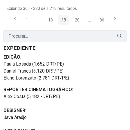
Exibindo 361 - 380 de 1.713 resultados.
1
...
18
19
20
...
86
Página
Páginas intermediárias Usar ABA para navegar.
Página
Página
Página
Páginas intermediária
Página
EXPEDIENTE
EDIÇÃO
:
Paula Losada (1.652 DRT/PE)
Daniel França (3.120 DRT/PE)
Elano Lorenzato (2.781 DRT/PE)
REPÓRTER CINEMATOGRÁFICO:
Alex Costa (5.182 -DRT/PE)
DESIGNER
:
Java Araújo