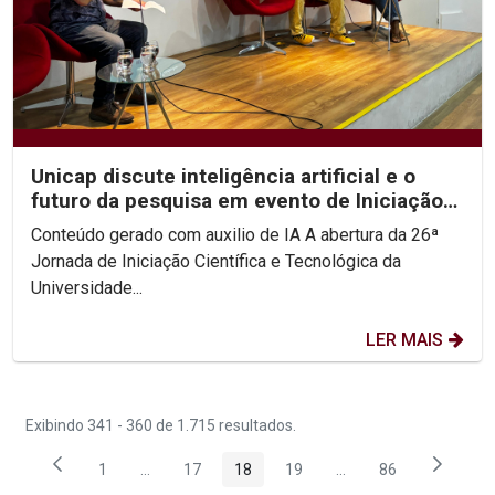
Unicap discute inteligência artificial e o
futuro da pesquisa em evento de Iniciação
Científica
Conteúdo gerado com auxilio de IA A abertura da 26ª
Jornada de Iniciação Científica e Tecnológica da
Universidade...
LER MAIS
Exibindo 341 - 360 de 1.715 resultados.
1
...
17
18
19
...
86
Página
Páginas intermediárias Usar ABA para navegar.
Página
Página
Página
Páginas intermediária
Página