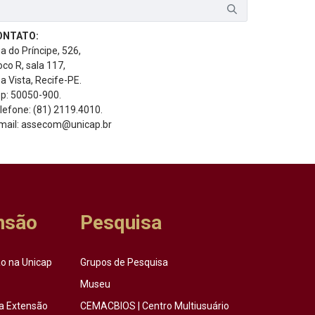
ONTATO:
a do Príncipe, 526,
oco R, sala 117,
a Vista, Recife-PE.
p: 50050-900.
lefone: (81) 2119.4010.
mail: assecom@unicap.br
nsão
Pesquisa
o na Unicap
Grupos de Pesquisa
Museu
a Extensão
CEMACBIOS | Centro Multiusuário