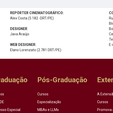
REPÓRTER CINEMATOGRÁFICO:
C
Alex Costa (5.182 -DRT/PE)
Ru
Bl
DESIGNER
:
Bo
Java Araújo
Ce
Te
WEB DESIGNER:
E-
Elano Lorenzato (2.781 DRT/PE)
raduação
Pós-Graduação
Exte
sos
Cursos
A Extensã
DE
Especialização
Cursos
esso Especial
MBAs e LLMs
Promova 