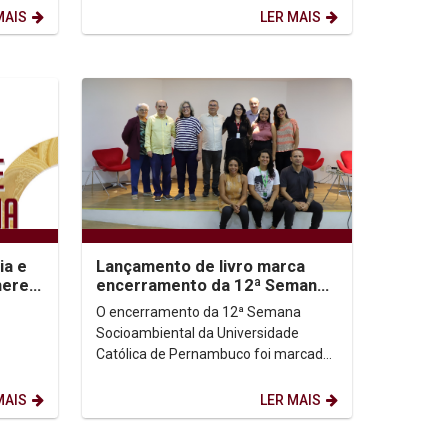
cooperação técnica com o Tribunal...
MAIS
LER MAIS
ia e
Lançamento de livro marca
heres
encerramento da 12ª Semana
 2025
Socioambiental
O encerramento da 12ª Semana
Socioambiental da Universidade
Católica de Pernambuco foi marcado
pelo lançamento de um livro no
Auditório Dom Helder Câmara. O...
MAIS
LER MAIS