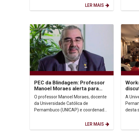
Humanos do Recife, realizada...
Ana Far
LER MAIS
PEC da Blindagem: Professor
Works
Manoel Moraes alerta para
discu
retrocessos graves em
integ
O professor Manoel Moraes, docente
A Univ
entrevistas à Rede Globo
Conti
da Universidade Católica de
Pernam
Pernambuco (UNICAP) e coordenador
desta 
da Cátedra UNESCO/UNICAP de
Maker,
Direitos Humanos Dom Helder...
Resiliê
LER MAIS