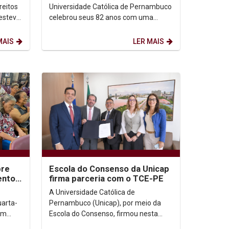
eitos
Universidade Católica de Pernambuco
esteve
celebrou seus 82 anos com uma
 das
missa que reuniu jesuítas,
professores (as), funcionários (as)...
MAIS
LER MAIS
bre
Escola do Consenso da Unicap
ento
firma parceria com o TCE-PE
gia
A Universidade Católica de
arta-
Pernambuco (Unicap), por meio da
rum
Escola do Consenso, firmou nesta
ento,
quarta-feira (24) um acordo de