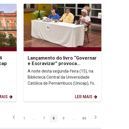
 4
Lançamento do livro “Governar
cap
e Escravizar” provoca
reflexões sobre a
A noite desta segunda-feira (15), na
responsabilidade histórica...
Biblioteca Central da Universidade
Católica de Pernambuco (Unicap), foi
,
marcada pelo lançamento do livro
e sua
Governar e...
MAIS
LER MAIS
1
...
7
8
9
...
86
Página
Páginas intermediárias Usar ABA para navegar.
Página
Página
Página
Páginas intermediárias Usar ABA p
Página