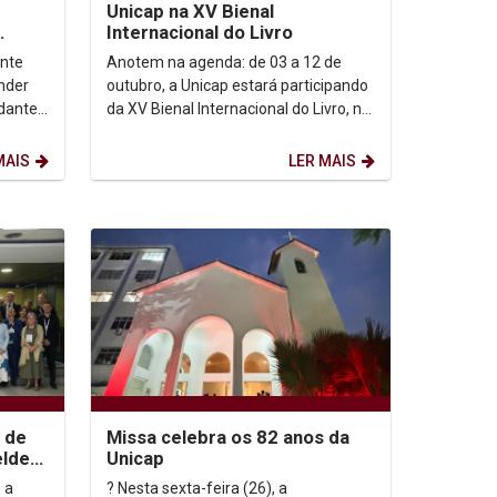
Unicap na XV Bienal
Internacional do Livro
ante
Anotem na agenda: de 03 a 12 de
nder
outubro, a Unicap estará participando
udante
da XV Bienal Internacional do Livro, no
aria
Centro de Convenções de
Pernambuco....
MAIS
LER MAIS
 de
Missa celebra os 82 anos da
lder
Unicap
ntro
 a
? Nesta sexta-feira (26), a