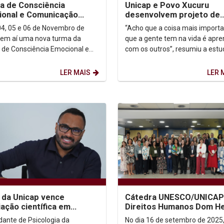
na de Consciência
Unicap e Povo Xucuru
onal e Comunicação
desenvolvem projeto de
va da Escola do
extensão
: 04, 05 e 06 de Novembro de
“Acho que a coisa mais import
enso!
que a gente tem na vida é apre
a de Consciência Emocional e
com os outros”, resumiu a est
cação Efetiva da Escola do
de Publicidade e Propaganda M
Consenso! Ministrada...
Eduarda Avellar...
LER MAIS
LER 
 da Unicap vence
Cátedra UNESCO/UNICAP
ação científica em
Direitos Humanos Dom He
logia
Camara participa de Enco
dante de Psicologia da
No dia 16 de setembro de 2025,