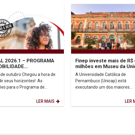
AL 2026.1 – PROGRAMA
Finep investe mais de R$
OBILIDADE
milhões em Museu da Uni
ÊMICA/INTERCÂMBIO
tubro Chegou a hora de
A Universidade Católica de
DANTIL - UNICAP
r seus horizontes! As
Pernambuco (Unicap) está
ções para o Programa de
executando um dos maiores
dade Acadêmica/Intercâmbio
investimentos em preservação
til da UNICAP...
inovação e difusão científica d
LER MAIS
LER 
história....