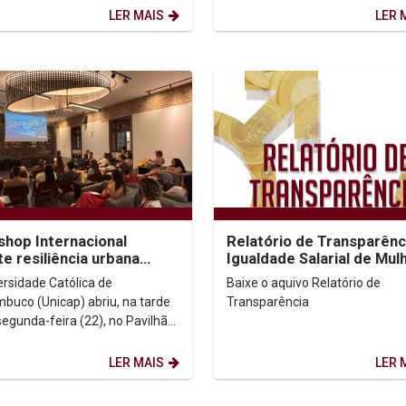
ache, de ...
coordenado pelo Instituto...
LER MAIS
LER 
hop Internacional
Relatório de Transparênc
te resiliência urbana
Igualdade Salarial de Mul
rada na Borda Histórica
e Homens - 2º Semestre
ersidade Católica de
Baixe o aquivo Relatório de
nental do Recife
buco (Unicap) abriu, na tarde
Transparência
segunda-feira (22), no Pavilhão
 o Workshop Internacional
ncia Urbana...
LER MAIS
LER 