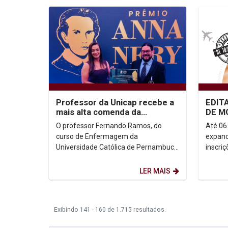
Professor da Unicap recebe a
EDIT
mais alta comenda da
DE M
Enfermagem do país
ACAD
O professor Fernando Ramos, do
Até 06 de ou
ESTU
curso de Enfermagem da
expandi
Universidade Católica de Pernambuco
inscri
(Unicap), foi condecorado com o
Mobili
Prêmio Ana Nery 2025, concedido...
Estudan
LER MAIS
Exibindo 141 - 160 de 1.715 resultados.