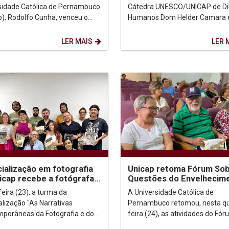
Nacional das...
sidade Católica de Pernambuco
Cátedra UNESCO/UNICAP de Dir
p), Rodolfo Cunha, venceu o
Humanos Dom Helder Camara 
 Monográfico Irismar Reis de
presente no Encontro Nacional
a, na categoria...
Cátedras UNESCO no...
LER MAIS
LER 
ialização em fotografia
Unicap retoma Fórum So
icap recebe a fotógrafa
Questões do Envelhecim
arache
com reflexão sobre Ecolo
eira (23), a turma da
A Universidade Católica de
Integral
alização "As Narrativas
Pernambuco retomou, nesta qu
porâneas da Fotografia e do
feira (24), as atividades do Fó
isual", recebeu a convidada
Sobre Questões do Envelhecim