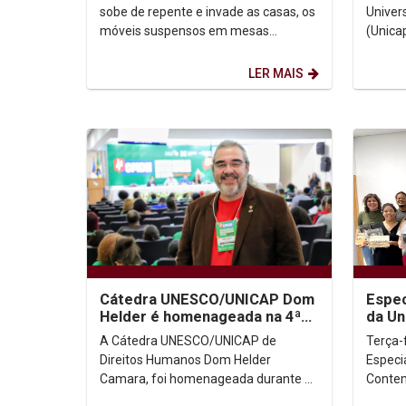
sobe de repente e invade as casas, os
Univer
móveis suspensos em mesas
(Unica
improvisadas, o medo de perder tudo.
Prêmio
Essa é a realidade...
Oliveir
LER MAIS
Cátedra UNESCO/UNICAP Dom
Espec
Helder é homenageada na 4ª
da Un
Conferência Municipal de
Ana F
A Cátedra UNESCO/UNICAP de
Terça-f
Direitos Humanos do...
Direitos Humanos Dom Helder
Especi
Camara, foi homenageada durante a
Contem
4ª Conferência Municipal dos Direitos
Audiov