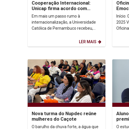
Cooperação Internacional:
Ofici
Unicap firma acordo com
Emoci
centro angolano para
Efeti
Em mais um passo rumo à
Início
formação em Fonoaudiologia
Cons
internacionalização, a Universidade
2025 Vem aí uma nova turma da
Católica de Pernambuco recebeu,
Oficin
nesta segunda-feira (06/10),
Comuni
representantes do Centro de
LER MAIS
Medicina...
Nova turma do Nupdec reúne
Aluno
mulheres do Caçote
premi
Psico
O barulho da chuva forte, a água que
O estu