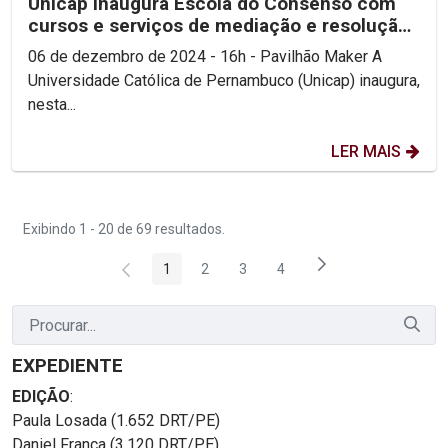
Unicap inaugura Escola do Consenso com
cursos e serviços de mediação e resolução
de conflitos...
06 de dezembro de 2024 - 16h - Pavilhão Maker A
Universidade Católica de Pernambuco (Unicap) inaugura,
nesta...
LER MAIS
Exibindo 1 - 20 de 69 resultados.
1
2
3
4
Página
Página
Página
Página
EXPEDIENTE
EDIÇÃO
:
Paula Losada (1.652 DRT/PE)
Daniel França (3.120 DRT/PE)