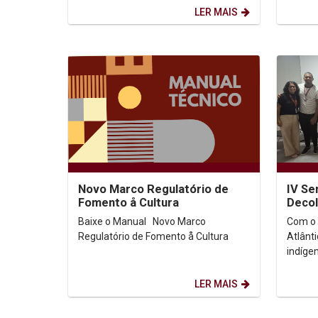
Pernambuco (Unicap)!...
LER MAIS
Novo Marco Regulatório de
IV Se
Fomento å Cultura
Decol
legad
Baixe o Manual Novo Marco
Com o 
afric
Regulatório de Fomento å Cultura
Atlânti
indíge
Católi
realizo
LER MAIS