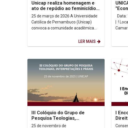
Unicap realiza homenagem e
UNICA
ato de repúdio ao feminicídio
"Econ
nesta quarta-feira (25)
Clara
25 de março de 2026 A Universidade
Data: 17 de março | Horário: 18h30
Católica de Pernambuco (Unicap)
| ! Loc
convoca a comunidade acadêmica
Camara
para prestar homenagens à
| Trans
estudante Isabel Santos e...
LER MAIS
III Colóquio do Grupo de
I Enc
Pesquisa Teologias,
Direi
Interpretações e Praxis
25 de novembro de
Consen