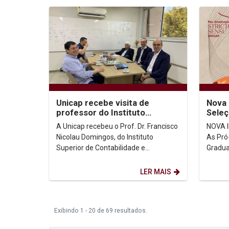
Unicap recebe visita de
Nova 
professor do Instituto
Seleç
Superior de Contabilidade e
Exten
A Unicap recebeu o Prof. Dr. Francisco
NOVA I
Administração de Lisboa
Nicolau Domingos, do Instituto
As Pró
Superior de Contabilidade e
Gradua
Administração de Lisboa (ISCAL) e do
Univer
Instituto...
lançam 
LER MAIS
Exibindo 1 - 20 de 69 resultados.