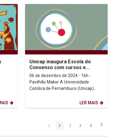
s
Unicap inaugura Escola do
Consenso com cursos e
serviços de mediação e
06 de dezembro de 2024 - 16h -
resolução de conflitos...
Pavilhão Maker A Universidade
Católica de Pernambuco (Unicap)
inaugura, nesta sexta-feira (06/12), a
Escola do Consenso, um...
MAIS
LER MAIS
1
2
3
4
Página
Página
Página
Página