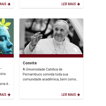
Territórios, será...
MAIS
LER MAIS
Convite
A Universidade Católica de
uturo
ório
Pernambuco convida toda sua
comunidade acadêmica, bem como
seus familiares e demais pessoas
ica de
amigas, para a concelebração...
MAIS
LER MAIS