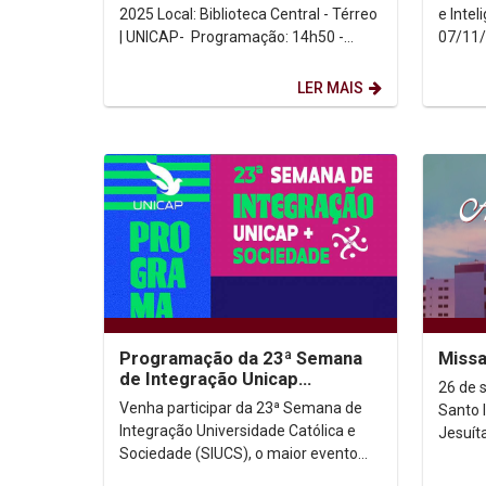
2025 Local: Biblioteca Central - Térreo
e Inteligên
| UNICAP- Programação: 14h50 -
07/11/
PAINEL: "Spes non confundit": entre
Com tr
o...
LER MAIS
Programação da 23ª Semana
Missa
de Integração Unicap
26 de 
Sociedade
Venha participar da 23ª Semana de
Santo 
Integração Universidade Católica e
Jesuít
Sociedade (SIUCS), o maior evento
anual da Universidade Católica de