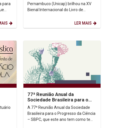
diversificada
a para
Pernambuco (Unicap) brilhou na XV
que
Bienal Internacional do Livro de
r o
Pernambuco, realizada de 3 a 12 de
outubro no Pernambuco Centro...
MAIS
LER MAIS
77ª Reunião Anual da
Sociedade Brasileira para o
Progresso da Ciência – SBPC
tuário
A 77ª Reunião Anual da Sociedade
Brasileira para o Progresso da Ciência
– SBPC, que este ano tem como tema
Progresso é Ciência em todos os