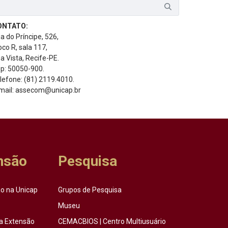
ONTATO:
a do Príncipe, 526,
oco R, sala 117,
a Vista, Recife-PE.
p: 50050-900.
lefone: (81) 2119.4010.
mail: assecom@unicap.br
nsão
Pesquisa
o na Unicap
Grupos de Pesquisa
Museu
a Extensão
CEMACBIOS | Centro Multiusuário