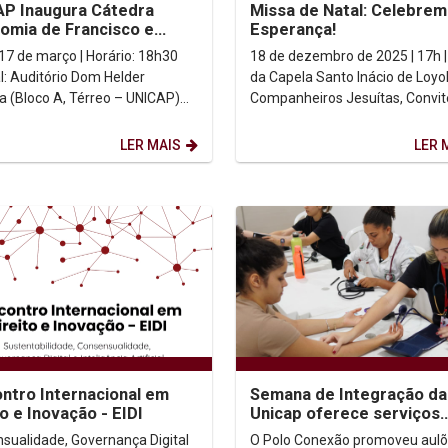
P Inaugura Cátedra
Missa de Natal: Celebrem
omia de Francisco e
Esperança!
" com Roda de Diálogo
18 de dezembro de 2025 | 17h |
al: Auditório Dom Helder
da Capela Santo Inácio de Loyo
 (Bloco A, Térreo – UNICAP)
Companheiros Jesuítas, Convite
missão: Ao vivo...
Prezada Comunidade Universit
Unicap, ...
LER MAIS
LER 
ontro Internacional em
Semana de Integração da
to e Inovação - EIDI
Unicap oferece serviços
gratuitos à população
sualidade, Governança Digital
O Polo Conexão promoveu aulõ