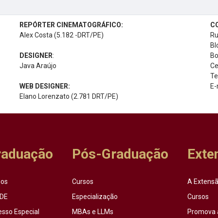
REPÓRTER CINEMATOGRÁFICO:
C
Alex Costa (5.182 -DRT/PE)
Ru
Bl
DESIGNER
:
Bo
Java Araújo
Ce
Te
WEB DESIGNER:
E-
Elano Lorenzato (2.781 DRT/PE)
raduação
Pós-Graduação
Exte
sos
Cursos
A Extensã
DE
Especialização
Cursos
esso Especial
MBAs e LLMs
Promova 