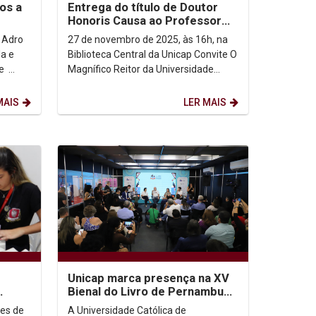
os a
Entrega do título de Doutor
Honoris Causa ao Professor
Doutor Padre Scott Brodeur
 Adro
27 de novembro de 2025, às 16h, na
la e
Biblioteca Central da Unicap Convite O
Magnífico Reitor da Universidade
ária da
Católica de Pernambuco, Prof. Dr.
Pe....
MAIS
LER MAIS
Unicap marca presença na XV
Bienal do Livro de Pernambuco
com programação
es de
A Universidade Católica de