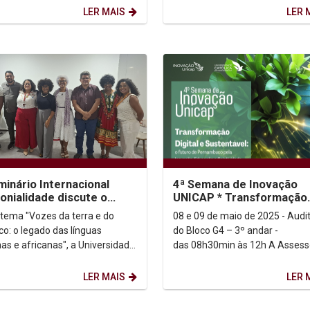
LER MAIS
LER 
minário Internacional
4ª Semana de Inovação
onialidade discute o
UNICAP * Transformação
o das línguas indígenas e
Digital e Sustentável: o f
tema "Vozes da terra e do
08 e 09 de maio de 2025 - Audit
anas
de Pernambuco pela...
co: o legado das línguas
do Bloco G4 – 3º andar -
nas e africanas", a Universidade
das 08h30min às 12h A Assessoria de
ca de Pernambuco (UNICAP)
Inovação da Universidade Catól
u, nesta...
Pernambuco tem a...
LER MAIS
LER 