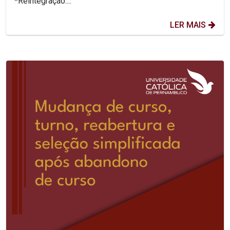
*Reintegração:...
LER MAIS