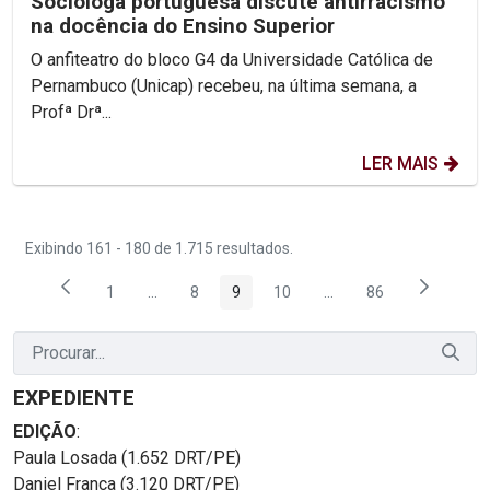
Socióloga portuguesa discute antirracismo
na docência do Ensino Superior
O anfiteatro do bloco G4 da Universidade Católica de
Pernambuco (Unicap) recebeu, na última semana, a
Profª Drª...
LER MAIS
Exibindo 161 - 180 de 1.715 resultados.
1
...
8
9
10
...
86
Página
Páginas intermediárias Usar ABA para navegar.
Página
Página
Página
Páginas intermediárias
Página
EXPEDIENTE
EDIÇÃO
:
Paula Losada (1.652 DRT/PE)
Daniel França (3.120 DRT/PE)