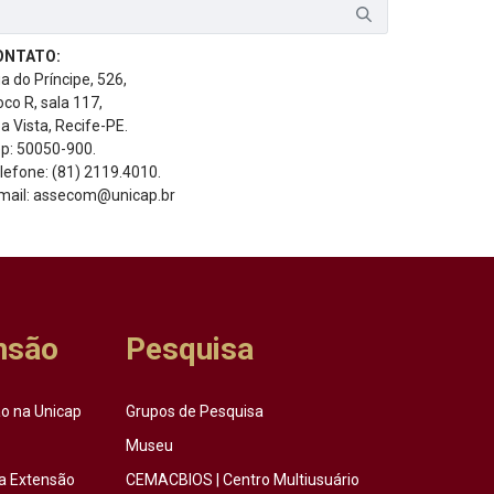
ONTATO:
a do Príncipe, 526,
oco R, sala 117,
a Vista, Recife-PE.
p: 50050-900.
lefone: (81) 2119.4010.
mail: assecom@unicap.br
nsão
Pesquisa
o na Unicap
Grupos de Pesquisa
Museu
a Extensão
CEMACBIOS | Centro Multiusuário