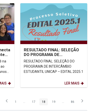
necta
RESULTADO FINAL: SELEÇÃO
nte
DO PROGRAMA DE
MOBILIDADE
ê na
RESULTADO FINAL: SELEÇÃO DO
ACADÊMICA/INTERCÂMBIO
 ao
PROGRAMA DE INTERCÂMBIO
ESTUDANTIL UNICAP –...
unos
ESTUDANTIL UNICAP – EDITAL 2025.1
res
MAIS
LER MAIS
1
...
17
18
19
...
86
Página
Páginas intermediárias Usar ABA para navegar.
Página
Página
Página
Páginas intermediárias Usar ABA p
Página