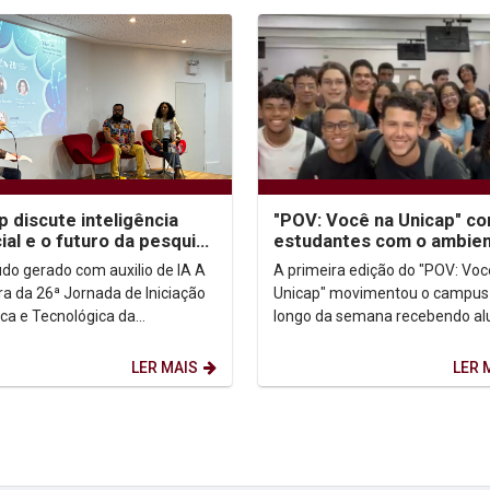
p discute inteligência
"POV: Você na Unicap" co
icial e o futuro da pesquisa
estudantes com o ambie
ento de Iniciação
acadêmico e a escolha
do gerado com auxilio de IA A
A primeira edição do "POV: Voc
fica
profissional
ra da 26ª Jornada de Iniciação
Unicap" movimentou o campus
ica e Tecnológica da
longo da semana recebendo al
sidade Católica de Pernambuco
de escolas públicas e particula
), realizada...
interessados em...
LER MAIS
LER 