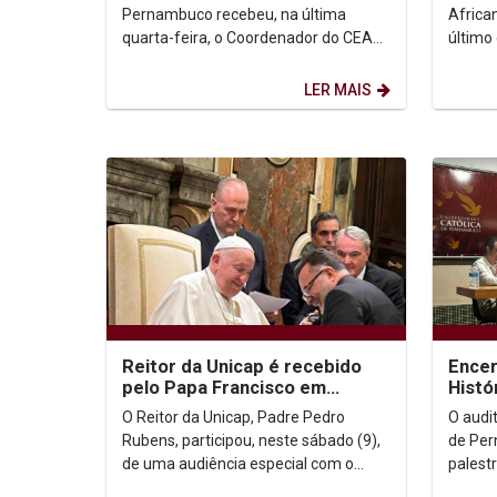
Sucu
Pernambuco recebeu, na última
Africa
quarta-feira, o Coordenador do CEAP
último 
(Comitê de Educação e Atribuição
premia
Profissional) do Confea, Osmar...
Sila e d
LER MAIS
Reitor da Unicap é recebido
Encer
pelo Papa Francisco em
Histó
audiência especial
atual
O Reitor da Unicap, Padre Pedro
O audi
Chiba
Rubens, participou, neste sábado (9),
de Per
de uma audiência especial com o
palest
Papa Francisco, no Palácio Apostólico
promov