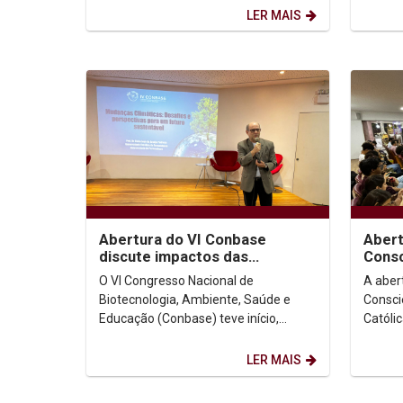
do Vaticano. Na...
mestra
LER MAIS
Abertura do VI Conbase
Abert
discute impactos das
Consc
mudanças climáticas e
desta
O VI Congresso Nacional de
A aber
apresenta projeto de...
prota
Biotecnologia, Ambiente, Saúde e
Consci
Educação (Conbase) teve início,
Católi
ontem (6), no auditório Dom Helder
reuniu
Camara da Universidade...
antirra
LER MAIS