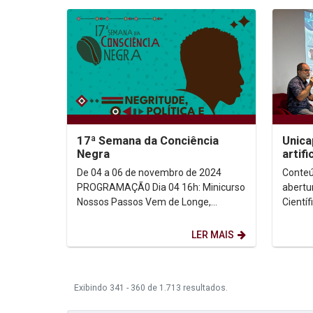
17ª Semana da Conciência
Unica
Negra
artif
em ev
De 04 a 06 de novembro de 2024
Conteú
Cientí
PROGRAMAÇÃ0 Dia 04 16h: Minicurso
abertu
Nossos Passos Vem de Longe,
Científ
com @joycee_mesquita e @mari_pru
Univer
dentes Sala...
(Unicap
LER MAIS
Exibindo 341 - 360 de 1.713 resultados.