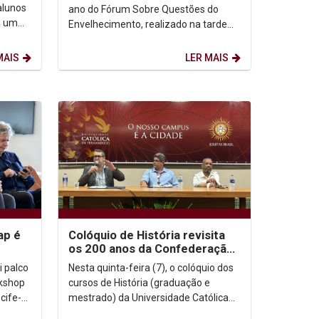
alunos
ano do Fórum Sobre Questões do
a um
Envelhecimento, realizado na tarde
 uma
desta terça-feira (12), emocionou o
público que lotou o...
MAIS
LER MAIS
ap é
Colóquio de História revisita
os 200 anos da Confederação
ife e
do Equador
i palco
Nesta quinta-feira (7), o colóquio dos
rkshop
cursos de História (graduação e
cife-
mestrado) da Universidade Católica
de Pernambuco (Unicap) trouxe à