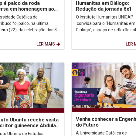
p é palco da roda
Humanitas em Diálogo:
ersa em homenagem aos
Redução da jornada 6x1
os de Marcelo Barros e
ersidade Católica de
O Instituto Humanitas UNICAP
ologias da...
buco foi palco, na última
convida para o "Humanitas em
feira (22), da celebração dos 80
Diálogo", espaço de reflexão so
o irmão Marcelo Barros. O
diversos temas presentes na
integrou as...
transversalidade acadêmica....
LER MAIS
LER 
Venha conhecer a Engenh
tuto Ubuntu recebe visita
do Futuro
critor guineense Abdulai
e do professor Arnaldo
A Universidade Católica de
ituto Ubuntu de Estudos