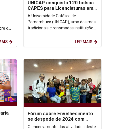
UNICAP conquista 120 bolsas
CAPES para Licenciaturas em
2025
A Universidade Católica de
Pernambuco (UNICAP), uma das mais
tradicionais e renomadas instituições
bre os
de ensino do estado, dá mais um
passo em seu compromisso...
MAIS
LER MAIS
aria
Fórum sobre Envelhecimento
se despede de 2024 com
palestra sobre a Felicidade
O encerramento das atividades deste