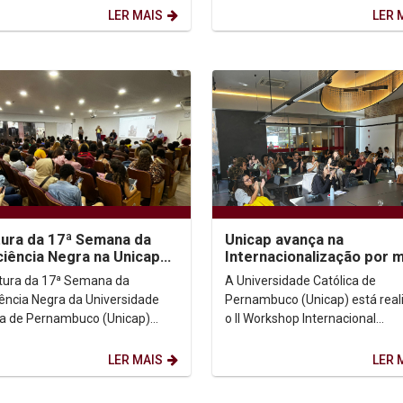
do...
novembro. O...
LER MAIS
LER 
ura da 17ª Semana da
Unicap avança na
iência Negra na Unicap
Internacionalização por 
ca resistência e
do II Workshop Internaci
tura da 17ª Semana da
A Universidade Católica de
gonismo do...
Multidisciplinar...
ência Negra da Universidade
Pernambuco (Unicap) está rea
ca de Pernambuco (Unicap)
o II Workshop Internacional
 figuras importantes da luta
Multidisciplinar Recife-Nantes 
cista e do movimento...
Nante). O evento tem como tem
LER MAIS
LER 