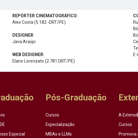
REPÓRTER CINEMATOGRÁFICO:
C
Alex Costa (5.182 -DRT/PE)
Ru
Bl
DESIGNER
:
Bo
Java Araújo
Ce
Te
WEB DESIGNER:
E-
Elano Lorenzato (2.781 DRT/PE)
raduação
Pós-Graduação
Exte
sos
Cursos
A Extensã
DE
Especialização
Cursos
esso Especial
MBAs e LLMs
Promova 