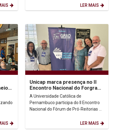
tona uma reflexão...
MAIS
LER MAIS
Unicap marca presença no II
meio
Encontro Nacional do Forgrad,
onal
em Natal
A Universidade Católica de
lizando
Pernambuco participa do II Encontro
Nacional do Fórum de Pró-Reitorias de
(REC-
Graduação (Forgrad), realizado em
a...
Natal, com a presença...
MAIS
LER MAIS