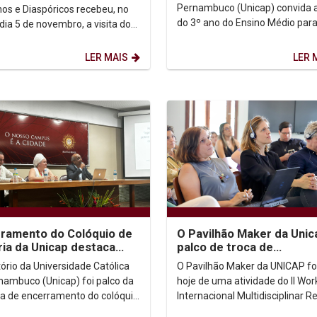
ma
Pernambuco (Unicap) convida 
nos e Diaspóricos recebeu, no
do 3º ano do Ensino Médio par
dia 5 de novembro, a visita do
evento presencial e exclusivo:
do escritor guineense Abdulai
imersão no curso de...
o...
LER MAIS
LER 
ramento do Colóquio de
O Pavilhão Maker da Unic
ria da Unicap destaca
palco de troca de
idade da Revolta da
conhecimentos entre Rec
tório da Universidade Católica
O Pavilhão Maker da UNICAP fo
ta nos...
Nantes
nambuco (Unicap) foi palco da
hoje de uma atividade do II Wo
ra de encerramento do colóquio
Internacional Multidisciplinar Re
ido pela licenciatura e pelo
Nantes, realizado de 4 a 8 de