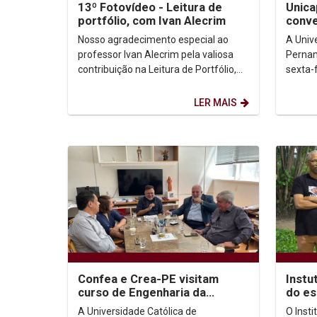
13º Fotovídeo - Leitura de
Unica
portfólio, com Ivan Alecrim
conv
80 an
Nosso agradecimento especial ao
A Univ
às Te
professor Ivan Alecrim pela valiosa
Pernam
contribuição na Leitura de Portfólio,
sexta-
durante o 13º FotoVídeo. Sua
anos d
experiência e olhar...
evento 
LER MAIS
Confea e Crea-PE visitam
Instu
curso de Engenharia da
do es
Complexidade na Unicap
Sila 
A Universidade Católica de
O Inst