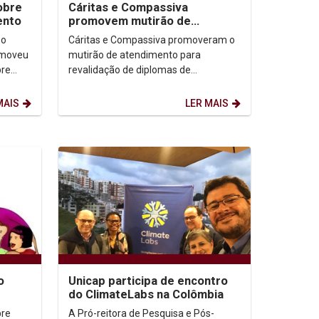
obre
Cáritas e Compassiva
ento
promovem mutirão de
atendimento para revalidação
 o
Cáritas e Compassiva promoveram o
de diplomas a refugiados e...
omoveu
mutirão de atendimento para
bre
revalidação de diplomas de
em
graduação a refugiados e
venezuelanos. A ação faz parte do ...
MAIS
LER MAIS
o
Unicap participa de encontro
do ClimateLabs na Colômbia
março
bre
A Pró-reitora de Pesquisa e Pós-