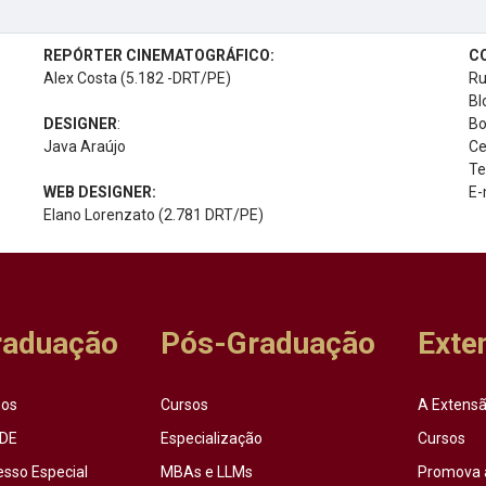
REPÓRTER CINEMATOGRÁFICO:
C
Alex Costa (5.182 -DRT/PE)
Ru
Bl
DESIGNER
:
Bo
Java Araújo
Ce
Te
WEB DESIGNER:
E-
Elano Lorenzato (2.781 DRT/PE)
raduação
Pós-Graduação
Exte
sos
Cursos
A Extensã
DE
Especialização
Cursos
esso Especial
MBAs e LLMs
Promova 