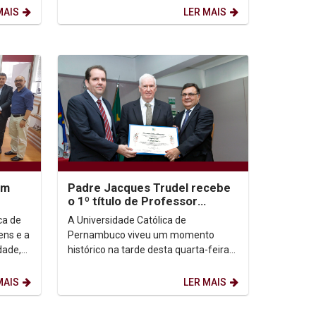
inaugural do semestre letivo. O...
MAIS
LER MAIS
am
Padre Jacques Trudel recebe
o 1º título de Professor
Emérito da Universidade
ca de
A Universidade Católica de
Católica de Pernambuco
ns e a
Pernambuco viveu um momento
dade,
histórico na tarde desta quarta-feira
 mais
(19). Pela primeira vez, foi concedido
o título de Professor...
MAIS
LER MAIS