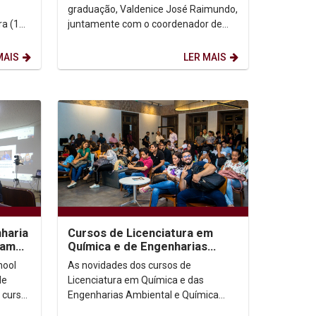
graduação, Valdenice José Raimundo,
a (10),
juntamente com o coordenador de
rimeiro
Pesquisa, Dario Brito, do assessor de
Planejamento,...
MAIS
LER MAIS
haria
Cursos de Licenciatura em
pam
Química e de Engenharias
Ambiental e Química
hool
As novidades dos cursos de
apresentam novidades
de
Licenciatura em Química e das
 curso
Engenharias Ambiental e Química
e.
foram apresentadas durante a aula