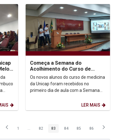
nicap
Começa a Semana do
Melo
Acolhimento do Curso de
Medicina
 da
Os novos alunos do curso de medicina
nambuco
da Unicap foram recebidos no
la
primeiro dia de aula com a Semana
do Acolhimento, promovida pelo
Diretório Acadêmico Josefa...
MAIS
LER MAIS
1
...
82
83
84
85
86
Página
Páginas intermediárias Usar ABA para navegar.
Página
Página
Página
Página
Página