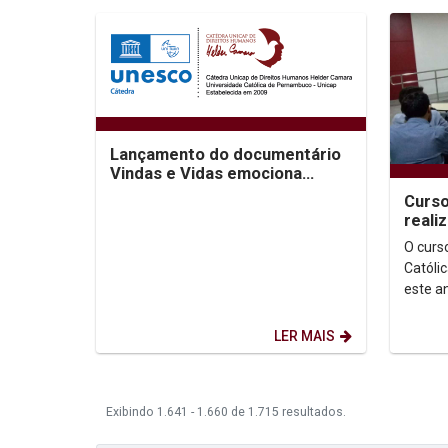
Lançamento do documentário
Vindas e Vidas emociona
público no Cinema São Luiz
Curso
reali
seme
O curs
Católi
este a
celebr
curso,..
LER MAIS
Exibindo 1.641 - 1.660 de 1.715 resultados.