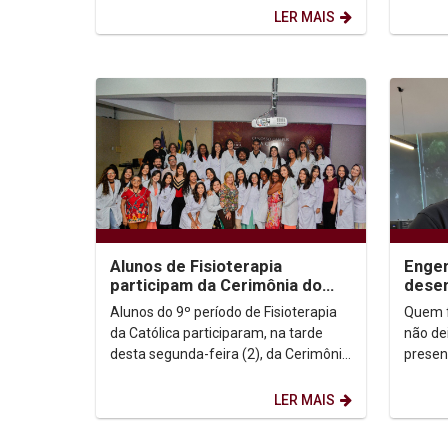
crianças por meio de...
Unicap
LER MAIS
Alunos de Fisioterapia
Engen
participam da Cerimônia do
desen
Jaleco
Unica
Alunos do 9º período de Fisioterapia
Quem f
Schoo
da Católica participaram, na tarde
não de
desta segunda-feira (2), da Cerimônia
presen
do Jaleco. A solenidade tradicional
Rémy D
em vários...
discret
LER MAIS