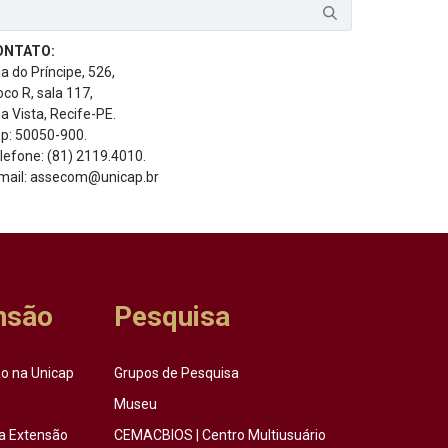
ONTATO:
a do Príncipe, 526,
oco R, sala 117,
a Vista, Recife-PE.
p: 50050-900.
lefone: (81) 2119.4010.
mail: assecom@unicap.br
nsão
Pesquisa
o na Unicap
Grupos de Pesquisa
Museu
a Extensão
CEMACBIOS | Centro Multiusuário