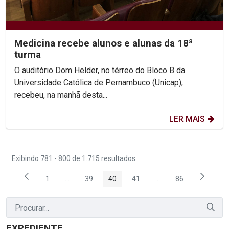
Medicina recebe alunos e alunas da 18ª
turma
O auditório Dom Helder, no térreo do Bloco B da
Universidade Católica de Pernambuco (Unicap),
recebeu, na manhã desta...
LER MAIS
Exibindo 781 - 800 de 1.715 resultados.
1
...
39
40
41
...
86
Página
Páginas intermediárias Usar ABA para navegar.
Página
Página
Página
Páginas intermediária
Página
EXPEDIENTE