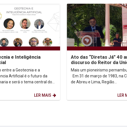
cnia e Inteligência
Ato das “Diretas Já” 40 a
cial
discurso do Reitor da Un
o entre a Geotecnia e a
Mais um pioneirismo pernambu
ência Artificial é o futuro da
Em 31 de março de 1983, na Cidade
aria e será o tema central do
de Abreu e Lima, Região
CAP. Nos reuniremos para
Metropolitana do Recife, um g
r as últimas...
militantes da...
LER MAIS
LER 