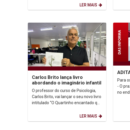
Civil (Nupdec), que é fruto de...
LER MAIS
ADIT
Carlos Brito lança livro
Para o
abordando o imaginário infantil
- O pra
O professor do curso de Psicologia,
no end
Carlos Brito, vai lançar o seu novo livro
Para os
intitulado “O Quartinho encantado que
se escondia embaixo da escada e as...
LER MAIS