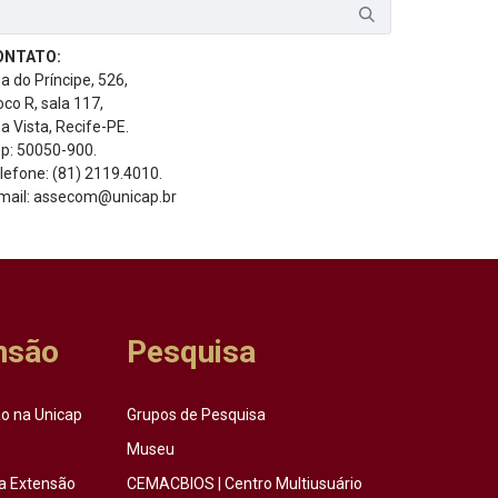
ONTATO:
a do Príncipe, 526,
oco R, sala 117,
a Vista, Recife-PE.
p: 50050-900.
lefone: (81) 2119.4010.
mail: assecom@unicap.br
nsão
Pesquisa
o na Unicap
Grupos de Pesquisa
Museu
a Extensão
CEMACBIOS | Centro Multiusuário