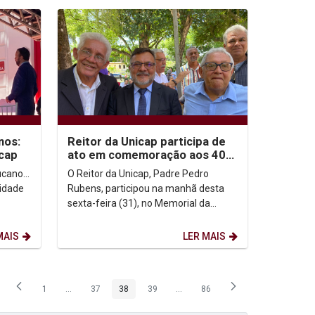
nos:
Reitor da Unicap participa de
icap
ato em comemoração aos 40
anos das “Diretas Já”
cano...
O Reitor da Unicap, Padre Pedro
Rubens, participou na manhã desta
sexta-feira (31), no Memorial da
rupo de
Democracia, no Sítio da Trindade, de
uma cerimônia...
MAIS
LER MAIS
1
...
37
38
39
...
86
Página
Páginas intermediárias Usar ABA para navegar.
Página
Página
Página
Páginas intermediárias Usar ABA p
Página