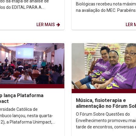
ado da etapa de análise de
Biológicas recebeu nota máxim
ulos do EDITAL PARA A
na avaliação do MEC. Parabéns ao
ÃO DE PROFESSORES
coordenador Luiz Costa, a todo
DISTAS EaD. Os candidatos...
os (as)...
LER MAIS
LER 
p lança Plataforma
Música, fisioterapia e
pact
alimentação no Fórum So
ersidade Católica de
Questões do Envelhecim
O Fórum Sobre Questões do
buco lançou, nesta quarta-
Envelhecimento promoveu ma
(12), a Plataforma Unimpact,
tarde de encontros, conversas 
m como objetivo promover
muito acolhimento. Os particip
s colaborativas para...