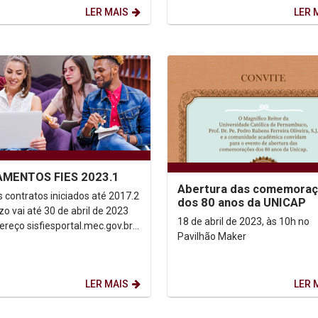
foram recebidos ao som do MPB
LER MAIS
LER 
AMENTOS FIES 2023.1
Abertura das comemora
s contratos iniciados até 2017.2
dos 80 anos da UNICAP
zo vai até 30 de abril de 2023
18 de abril de 2023, às 10h no
ereço sisfiesportal.mec.gov.br
Pavilhão Maker
 contratos...
LER MAIS
LER 