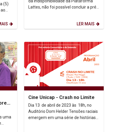
da indisponibilidade da Plataforma
a (5)
Lattes, não foi possível concluir a pré-
seleção dos currículos conforme
s (as)
previsão do...
MAIS
LER MAIS
Cine Unicap - Crash no Limite
bre
Dia 13 de abril de 2023 às 18h, no
ento
Auditório Dom Helder Tensões raciais
is uma
emergem em uma série de histórias
e
envolvendo moradores de Los...
antes