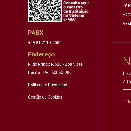
Inte
Port
Vest
PABX
+55 81 2119-4000
Endereço
N
R. do Príncipe, 526 - Boa Vista,
Recife - PE - 50050-900
Ins
e i
Política de Privacidade
Gestão de Cookies
I