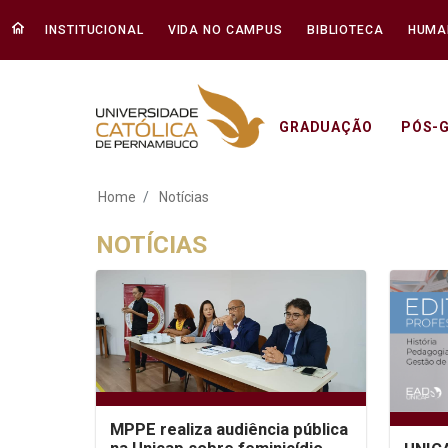
INSTITUCIONAL
VIDA NO CAMPUS
BIBLIOTECA
HUMA
GRADUAÇÃO
PÓS-
Notícias - Unicap
Home
Notícias
NOTÍCIAS
MPPE realiza audiência pública