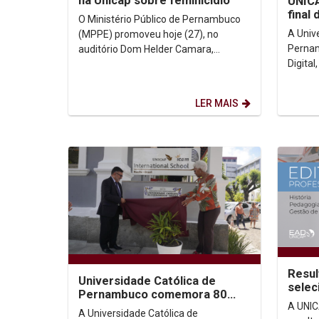
na Unicap sobre feminicídio
UNICA
final
O Ministério Público de Pernambuco
profe
A Univ
(MPPE) promoveu hoje (27), no
Edita
Pernam
auditório Dom Helder Camara,
Digital
audiência pública que faz parte da
do ED
campanha intitulada “Levante...
PROFE
LER MAIS
PARA..
Resul
Universidade Católica de
selec
Pernambuco comemora 80
profe
A UNICA
anos
A Universidade Católica de
UNICA