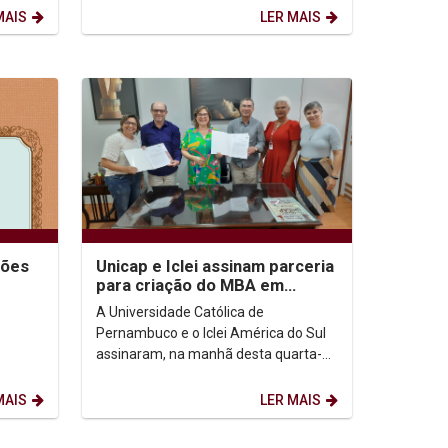
...
MAIS
LER MAIS
ções
Unicap e Iclei assinam parceria
para criação do MBA em
Gestão de Risco e Mudança
A Universidade Católica de
Climática
Pernambuco e o Iclei América do Sul
assinaram, na manhã desta quarta-
feira, dia 5, na Reitoria, um protocolo
de intenções com o...
MAIS
LER MAIS