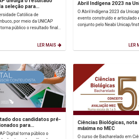
P divulga o resultado
Abril Indígena 2023 na Un
 da seleção para
O Abril Indígena 2023 da Unicap
ssores conteudistas EaD
ersidade Católica de
l 2023/02
evento construído e articulado
buco, por meio da UNICAP
conjunto pelo Neabi Unicap/Inst
, torna público o resultado final
Humanitas, o Coletivo Boró, de
ITAL PARA A SELEÇÃO DE
estudantes indígenas...
SSORES CONTEUDISTAS
LER MAIS
LER 
.
tado dos candidatos pré-
Ciências Biológicas, nota
ionados para
máxima no MEC
ssores conteudistas EaD
P Digital torna público o
O curso de Bacharelado em Ciê
P (Edital 2023/02)