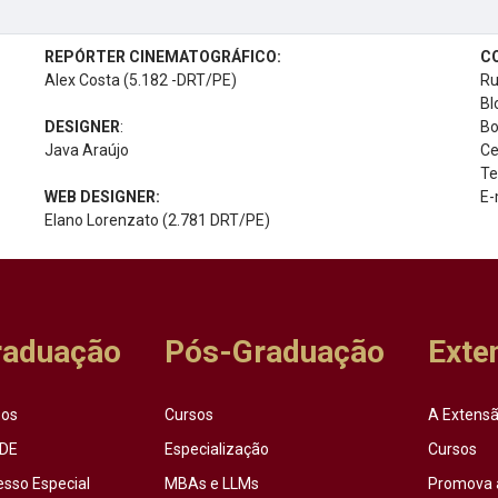
REPÓRTER CINEMATOGRÁFICO:
C
Alex Costa (5.182 -DRT/PE)
Ru
Bl
DESIGNER
:
Bo
Java Araújo
Ce
Te
WEB DESIGNER:
E-
Elano Lorenzato (2.781 DRT/PE)
raduação
Pós-Graduação
Exte
sos
Cursos
A Extensã
DE
Especialização
Cursos
esso Especial
MBAs e LLMs
Promova 