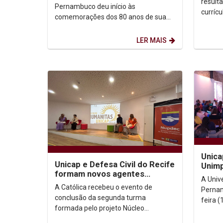
result
Pernambuco deu início às
curríc
comemorações dos 80 anos de sua
SELEÇ
história com uma série de eventos
CONTEU
especiais. E o primeiro deles...
LER MAIS
Unica
Unicap e Defesa Civil do Recife
Unim
formam novos agentes
A Univ
comunitários
A Católica recebeu o evento de
Pernam
conclusão da segunda turma
feira 
formada pelo projeto Núcleo
que te
Comunitário de Proteção e Defesa
soluçõe