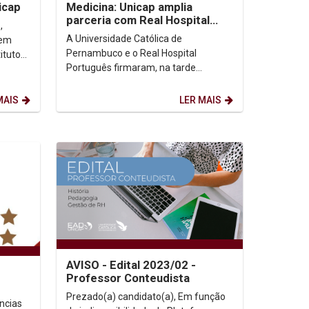
icap
Medicina: Unicap amplia
parceria com Real Hospital
,
Português
A Universidade Católica de
 em
Pernambuco e o Real Hospital
ituto
Português firmaram, na tarde
desta quarta-feira (19), um convênio
para ampliar as vagas de...
MAIS
LER MAIS
AVISO - Edital 2023/02 -
Professor Conteudista
Prezado(a) candidato(a), Em função
ncias