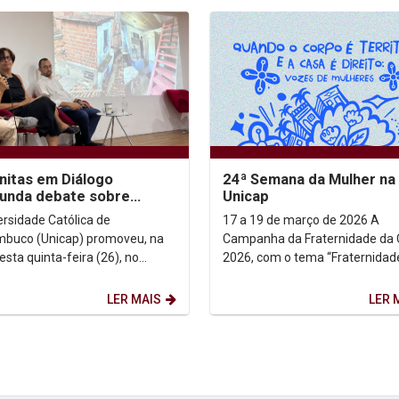
itas em Diálogo
24ª Semana da Mulher na
unda debate sobre
Unicap
ia, desigualdade e
ersidade Católica de
17 a 19 de março de 2026 A
to à cidade
buco (Unicap) promoveu, na
Campanha da Fraternidade da
esta quinta-feira (26), no
2026, com o tema “Fraternidad
rio Dom Helder Camara, mais
Moradia” e o lema “Ele veio mo
ção do projeto...
entre nós” (Jo 1, 14),...
LER MAIS
LER 