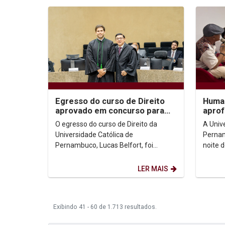
Egresso do curso de Direito
Human
aprovado em concurso para
aprof
juiz federal
morad
O egresso do curso de Direito da
A Univ
direi
Universidade Católica de
Pernam
Pernambuco, Lucas Belfort, foi
noite d
aprovado no XV Concurso para Juiz
auditó
Federal Substituto do Tribunal...
uma edi
LER MAIS
Exibindo 41 - 60 de 1.713 resultados.