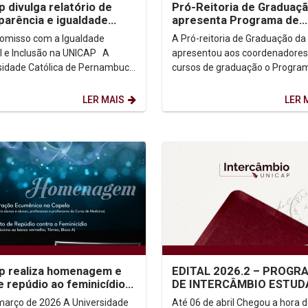
p divulga relatório de
Pró-Reitoria de Graduaç
parência e igualdade
apresenta Programa de
al
Desenvolvimento Estraté
misso com a Igualdade
A Pró-reitoria de Graduação da
para fortalecer...
l e Inclusão na UNICAP A
apresentou aos coordenadores
sidade Católica de Pernambuco
cursos de graduação o Progra
P) reafirma seu compromisso
Desenvolvimento Estratégico d
promoção de um...
Gestão Acadêmica. O...
LER MAIS
LER 
p realiza homenagem e
EDITAL 2026.2 – PROGR
e repúdio ao feminicídio
DE INTERCÂMBIO ESTUD
 quarta-feira (25)
- UNICAP
o de 2026 A Universidade
Até 06 de abril Chegou a hora de