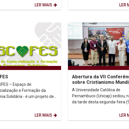
a Unicap Economia de...
reunião com o...
LER MAIS
LER 
FES
Abertura da VII Conferên
sobre Cristianismo Mundi
FES – Espaço de
destaca diálogo, diversi
A Universidade Católica de
ialização e Formação da
religiosa e...
Pernambuco (Unicap) sediou, no
ia Solidária - é um projeto de
da tarde desta segunda-feira (9
ão vinculado ao Instituto
abertura da VII Conferência so
as Unicap. A iniciativa tem...
Cristianismo Mundial...
LER MAIS
LER 