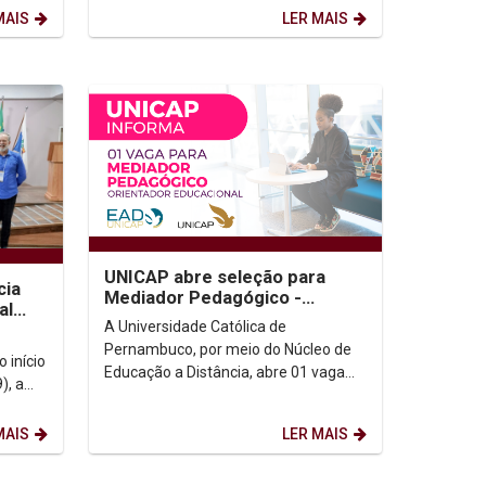
MAIS
LER MAIS
UNICAP abre seleção para
cia
Mediador Pedagógico -
al
2026/01
A Universidade Católica de
dade
Pernambuco, por meio do Núcleo de
 início
Educação a Distância, abre 01 vaga
), a
para Mediador Pedagógico
bre
(Orientador Educacional). A vaga é...
MAIS
LER MAIS