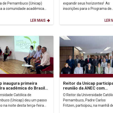
ca de Pernambuco (Unicap)
expandir seus horizontes! As
a a comunidade acadêmica
inscrições para o Programa de
restar homenagens à
Intercâmbio Estudantil da UNI
te Isabel Santos e...
(Edital 2026.2) estão...
LER MAIS
LER 
p inaugura primeira
Reitor da Unicap particip
ra acadêmica do Brasil
reunião da ANEC com
ada à Economia de
presidente do CNE em Bra
ersidade Católica de
O Reitor da Universidade Católi
isco e Clara
buco (Unicap) deu um passo
Pernambuco, Padre Carlos
co na noite desta terça-feira
Fritzen, participou, na manhã d
o inaugurar oficialmente a
terça-feira (17), em Brasília, de