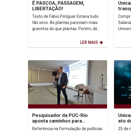
É PASCOA, PASSAGEM,
Unica
LIBERTAÇÃO!
trans
salari
Texto de Fábio Potiguar Estava tudo
Compro
tão seco. As plantas pareciam mais
Salaria
gravetos do que plantas. Porém, de
Univer
tal modo os relâmpagos alumiaram a
(UNICA
escuridão da...
com a 
LER MAIS
Pesquisador da PUC-Rio
Unica
aponta caminhos para
ato d
transformar avaliação em ação
nesta
Referência na formulação de políticas
25 de març