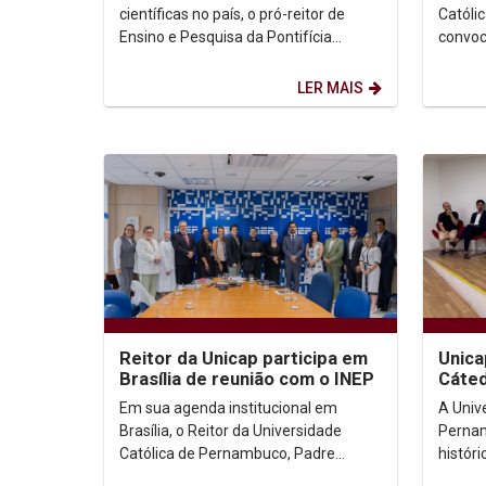
estratégica na...
científicas no país, o pró-reitor de
Católi
Ensino e Pesquisa da Pontifícia
convoc
Universidade Católica do Rio de
para p
Janeiro (PUC-Rio),...
estudan
LER MAIS
Reitor da Unicap participa em
Unica
Brasília de reunião com o INEP
Cáted
dedic
Em sua agenda institucional em
A Univ
Franc
Brasília, o Reitor da Universidade
Pernam
Católica de Pernambuco, Padre
históri
Carlos Fritzen, participou, na tarde da
(17), a