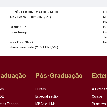
REPÓRTER CINEMATOGRÁFICO:
C
Alex Costa (5.182 -DRT/PE)
Ru
Bl
DESIGNER
:
Bo
Java Araújo
Ce
Te
WEB DESIGNER:
E-
Elano Lorenzato (2.781 DRT/PE)
raduação
Pós-Graduação
Exte
sos
Cursos
A Extensã
DE
Especialização
Cursos
esso Especial
MBAs e LLMs
Promova 