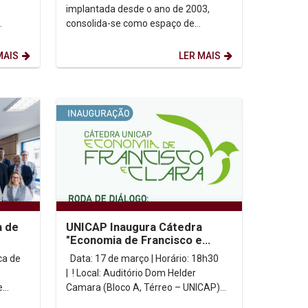
mulher na unicap
implantada desde o ano de 2003,
consolida-se como espaço de
CAP
reflexão e luta pela igualdade material
de gênero, por meio do...
MAIS
LER MAIS
a de
UNICAP Inaugura Cátedra
"Economia de Francisco e
sília
Clara" com Roda de Diálogo
ca de
Data: 17 de março | Horário: 18h30
| ! Local: Auditório Dom Helder
e
Camara (Bloco A, Térreo – UNICAP)
| Transmissão: Ao vivo...