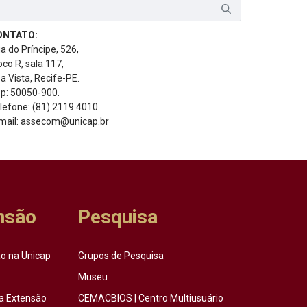
ONTATO:
a do Príncipe, 526,
oco R, sala 117,
a Vista, Recife-PE.
p: 50050-900.
lefone: (81) 2119.4010.
mail: assecom@unicap.br
nsão
Pesquisa
o na Unicap
Grupos de Pesquisa
Museu
a Extensão
CEMACBIOS | Centro Multiusuário