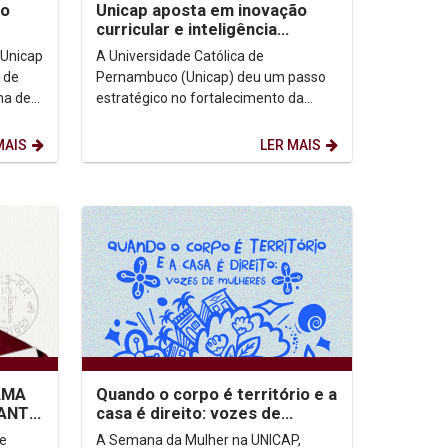
ão
Unicap aposta em inovação
curricular e inteligência
gico
acadêmica e lança Gerência de
 Unicap
A Universidade Católica de
Desenvolvimento...
 de
Pernambuco (Unicap) deu um passo
ma de
estratégico no fortalecimento da
a
qualidade acadêmica com o
lançamento da nova Gerência de...
MAIS
LER MAIS
AMA
Quando o corpo é território e a
ANTIL
casa é direito: vozes de
mulheres - 24 semana da
A Semana da Mulher na UNICAP,