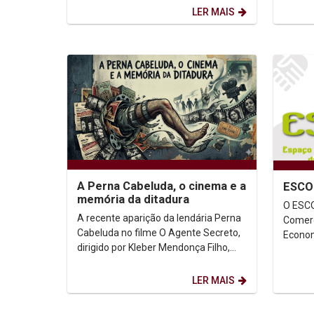
terça-feira (17), de...
Cátedr
LER MAIS
A Perna Cabeluda, o cinema e a
ESCO
memória da ditadura
O ESCO
A recente aparição da lendária Perna
Comerc
Cabeluda no filme O Agente Secreto,
Econom
dirigido por Kleber Mendonça Filho,
extens
reacendeu um debate importante
Humanit
sobre memória,...
LER MAIS