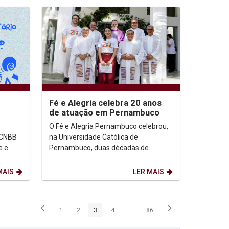
Fé e Alegria celebra 20 anos
de atuação em Pernambuco
O Fé e Alegria Pernambuco celebrou,
 CNBB
na Universidade Católica de
e e
Pernambuco, duas décadas de
rar
atuação dedicadas à educação
popular e à transformação social. A...
MAIS
LER MAIS
1
2
3
4
...
86
Página
Página
Página
Página
Páginas intermediárias Usar ABA p
Página