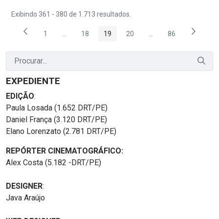
Exibindo 361 - 380 de 1.713 resultados.
1
...
18
19
20
...
86
Página
Páginas intermediárias Usar ABA para navegar.
Página
Página
Página
Páginas intermediária
Página
EXPEDIENTE
EDIÇÃO
:
Paula Losada (1.652 DRT/PE)
Daniel França (3.120 DRT/PE)
Elano Lorenzato (2.781 DRT/PE)
REPÓRTER CINEMATOGRÁFICO:
Alex Costa (5.182 -DRT/PE)
DESIGNER
:
Java Araújo