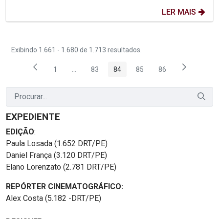
LER MAIS
Exibindo 1.661 - 1.680 de 1.713 resultados.
1
...
83
84
85
86
Página
Páginas intermediárias Usar ABA para navegar
Página
Página
Página
Página
EXPEDIENTE
EDIÇÃO
:
Paula Losada (1.652 DRT/PE)
Daniel França (3.120 DRT/PE)
Elano Lorenzato (2.781 DRT/PE)
REPÓRTER CINEMATOGRÁFICO:
Alex Costa (5.182 -DRT/PE)