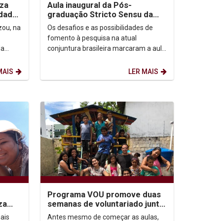
iza
Aula inaugural da Pós-
idade
graduação Stricto Sensu da
Unicap aborda os desafios e
zou, na
Os desafios e as possibilidades de
perspectivas de...
fomento à pesquisa na atual
da
conjuntura brasileira marcaram a aula
inaugural do semestre letivo da...
MAIS
LER MAIS
Programa VOU promove duas
za
semanas de voluntariado junto
ao Fé e Alegria em João
ais
Antes mesmo de começar as aulas,