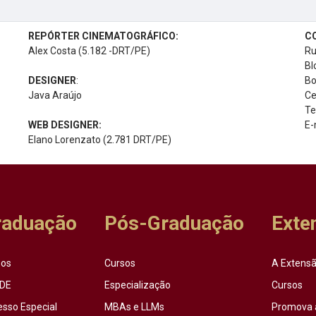
REPÓRTER CINEMATOGRÁFICO:
C
Alex Costa (5.182 -DRT/PE)
Ru
Bl
DESIGNER
:
Bo
Java Araújo
Ce
Te
WEB DESIGNER:
E-
Elano Lorenzato (2.781 DRT/PE)
raduação
Pós-Graduação
Exte
sos
Cursos
A Extensã
DE
Especialização
Cursos
esso Especial
MBAs e LLMs
Promova 