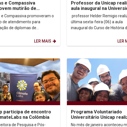
as e Compassiva
Professor da Unicap real
ovem mutirão de
aula inaugural na Univers
imento para revalidação
do Estado de Alagoas
s e Compassiva promoveram o
professor Helder Remigio reali
plomas a refugiados e...
o de atendimento para
última sexta-feira (06) a aula
dação de diplomas de
inaugural do Curso de História 
ção a refugiados e
UNEAL (Universidade ). O aula
elanos. A ação faz parte do ...
aconteceu no...
LER MAIS
LER 
p participa de encontro
Programa Voluntariado
imateLabs na Colômbia
Universitário Unicap reali
ação em Natal/RN
reitora de Pesquisa e Pós-
No mês de janeiro aconteceu m