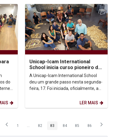
para
Unicap-Icam International
School inicia curso pioneiro de
o
Engenharia da Complexidade
m
A Unicap-Icam International School
os do
deu um grande passo nesta segunda-
ternet
feira, 17. Foi iniciada, oficialmente, a
tiva ao
primeira turma do curso em
Engenharia da...
MAIS
LER MAIS
1
...
82
83
84
85
86
Página
Páginas intermediárias Usar ABA para navegar.
Página
Página
Página
Página
Página