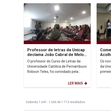
Professor de letras da Unicap
Come
declama João Cabral de Melo
Acolh
Neto
Medic
O professor do Curso de Letras da
Os nov
Universidade Católica de Pernambuco
da Uni
Robson Teles, foi convidado pela
primei
Coordenadora de Fotografia,
do Aco
professora Renata Victor,...
Diretó
LER MAIS
Exibindo 1.641 - 1.660 de 1.713 resultados.