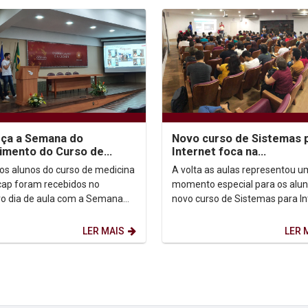
ça a Semana do
Novo curso de Sistemas 
imento do Curso de
Internet foca na
ina
empregabilidade do alun
os alunos do curso de medicina
A volta as aulas representou u
cap foram recebidos no
momento especial para os alun
ro dia de aula com a Semana
novo curso de Sistemas para In
lhimento, promovida pelo
que vivem um clima de expecta
rio Acadêmico Josefa...
fazerem parte da...
LER MAIS
LER 