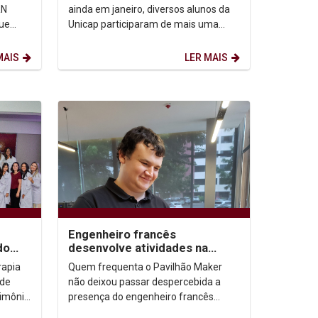
Pessoa
RN
ainda em janeiro, diversos alunos da
que
Unicap participaram de mais uma
 200
edição do Programa de Voluntariado
Unicap – VOU que...
MAIS
LER MAIS
Engenheiro francês
do
desenvolve atividades na
Unicap-Icam International
rapia
Quem frequenta o Pavilhão Maker
School
rde
não deixou passar despercebida a
rimônia
presença do engenheiro francês
onal
Rémy Ducros, de 30 anos. De perfil