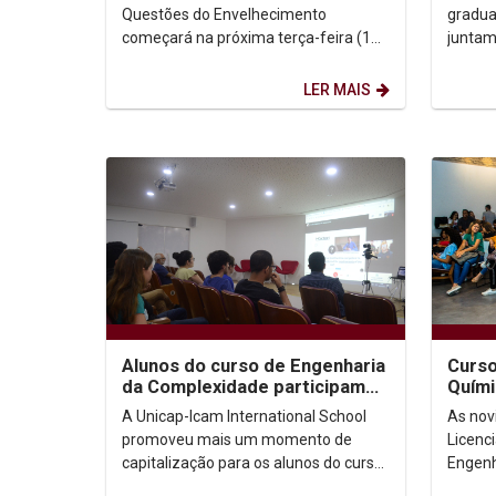
Questões do Envelhecimento
gradua
começará na próxima terça-feira (10),
juntam
às 14h30, no auditório G1, no primeiro
Pesquis
andar do bloco G. O...
Planej
LER MAIS
Alunos do curso de Engenharia
Curso
da Complexidade participam
Quími
de mais um momento de
Ambie
A Unicap-Icam International School
As nov
capitalização
apre
promoveu mais um momento de
Licenc
capitalização para os alunos do curso
Engenh
de Engenharia da Complexidade.
foram 