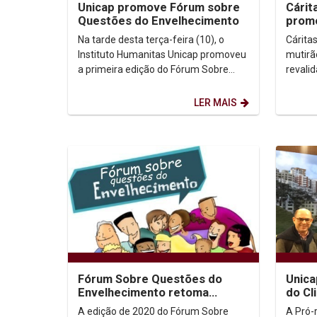
Unicap promove Fórum sobre
Cárit
Questões do Envelhecimento
prom
atend
Na tarde desta terça-feira (10), o
Cárita
de di
Instituto Humanitas Unicap promoveu
mutirã
a primeira edição do Fórum Sobre
revali
Questões do Envelhecimento em
gradua
2020. O evento...
venezu
LER MAIS
Fórum Sobre Questões do
Unica
Envelhecimento retoma
do Cl
atividades no dia 10 de março
A edição de 2020 do Fórum Sobre
A Pró-