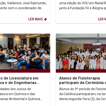
ção, Valdenice José Raimundo,
uma edição do VOU em Natal/
ente com o coordenador de
junto à Fundação Fé e Alegria 
a, Dario Brito, do assessor de
nesse estado atende a mais de
amento,...
crianças por meio de...
LER MAIS
LER 
s de Licenciatura em
Alunos de Fisioterapia
ca e de Engenharias
participam da Cerimônia 
ntal e Química
Jaleco
idades dos cursos de
Alunos do 9º período de Fisiote
sentam novidades
iatura em Química e das
da Católica participaram, na ta
arias Ambiental e Química
desta segunda-feira (2), da Ce
apresentadas durante a aula
do Jaleco. A solenidade tradici