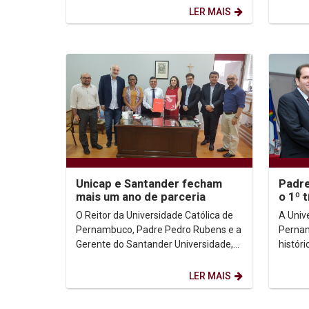
Durante a atividade, os...
inaugur
LER MAIS
Unicap e Santander fecham
Padre
mais um ano de parceria
o 1º 
Eméri
O Reitor da Universidade Católica de
A Univ
Catól
Pernambuco, Padre Pedro Rubens e a
Perna
Gerente do Santander Universidade,
históri
Marina Tavares, reafirmaram o mais
(19). P
um ano de...
o títul
LER MAIS