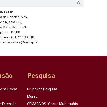
ONTATO:
a do Príncipe, 526,
oco R, sala 117,
a Vista, Recife-PE.
p: 50050-900.
lefone: (81) 2119.4010.
mail: assecom@unicap.br
nsão
Pesquisa
o na Unicap
Grupos de Pesquisa
Museu
a Extensão
CEMACBIOS | Centro Multiusuário