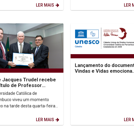
al do semestre letivo. O...
em vários...
LER MAIS
LER 
Lançamento do document
Vindas e Vidas emociona
público no Cinema São Lu
 Jacques Trudel recebe
título de Professor
to da Universidade
ersidade Católica de
ica de Pernambuco
mbuco viveu um momento
co na tarde desta quarta-feira
ela primeira vez, foi concedido
o de Professor...
LER MAIS
LER 