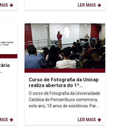
discreto, ele era presença...
MAIS
LER MAIS
ário
iz
Curso de Fotografia da Unicap
realiza abertura do 1º
semestre de 2020
O curso de Fotografia da Universidade
Católica de Pernambuco comemora,
este ano, 10 anos de existência. Para
celebrar a data, a coordenação do
curso,...
MAIS
LER MAIS