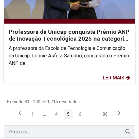
Professora da Unicap conquista Prêmio ANP
de Inovação Tecnológica 2025 na categoria
Personalidade...
A professora da Escola de Tecnologia e Comunicação
da Unicap, Leonie Asfora Sarubbo, conquistou o Prêmio
ANP de...
LER MAIS
Exibindo 81 - 100 de 1.715 resultados.
1
...
4
5
6
...
86
Página
Páginas intermediárias Usar ABA para navegar.
Página
Página
Página
Páginas intermediárias
Página