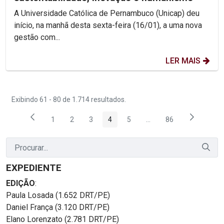
A Universidade Católica de Pernambuco (Unicap) deu
início, na manhã desta sexta-feira (16/01), a uma nova
gestão com...
LER MAIS
Exibindo 61 - 80 de 1.714 resultados.
1
2
3
4
5
...
86
Página
Página
Página
Página
Página
Páginas intermediárias
Página
EXPEDIENTE
EDIÇÃO
:
Paula Losada (1.652 DRT/PE)
Daniel França (3.120 DRT/PE)
Elano Lorenzato (2.781 DRT/PE)