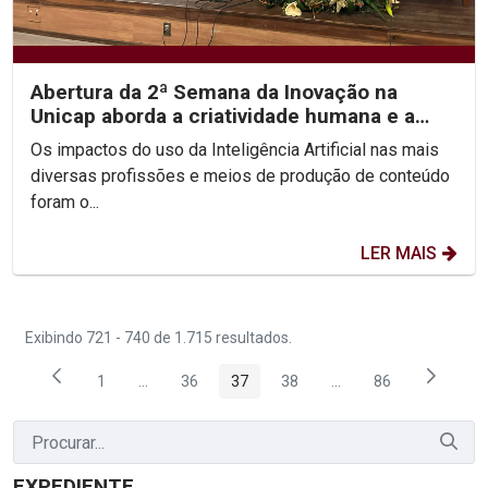
Abertura da 2ª Semana da Inovação na
Unicap aborda a criatividade humana e a
inteligência...
Os impactos do uso da Inteligência Artificial nas mais
diversas profissões e meios de produção de conteúdo
foram o...
LER MAIS
Exibindo 721 - 740 de 1.715 resultados.
1
...
36
37
38
...
86
Página
Páginas intermediárias Usar ABA para navegar.
Página
Página
Página
Páginas intermediária
Página
EXPEDIENTE