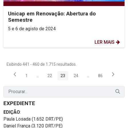
Unicap em Renovação: Abertura do
Semestre
5 e 6 de agisto de 2024
LER MAIS
Exibindo 441 - 460 de 1.715 resultados.
1
...
22
23
24
...
86
Página
Páginas intermediárias Usar ABA para navegar.
Página
Página
Página
Páginas intermediária
Página
EXPEDIENTE
EDIÇÃO
:
Paula Losada (1.652 DRT/PE)
Daniel França (3.120 DRT/PE)