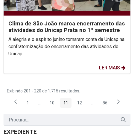
Clima de São João marca encerramento das
atividades do Unicap Prata no 1º semestre
A alegria e o espírito junino tomaram conta da Unicap na
confraternização de encerramento das atividades do
Unicap...
LER MAIS
Exibindo 201 - 220 de 1.715 resultados.
1
...
10
11
12
...
86
Página
Páginas intermediárias Usar ABA para navegar.
Página
Página
Página
Páginas intermediária
Página
EXPEDIENTE