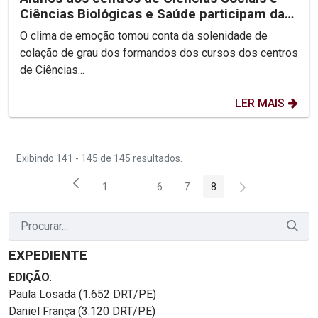
Ciências Biológicas e Saúde participam da
segunda noite...
O clima de emoção tomou conta da solenidade de
colação de grau dos formandos dos cursos dos centros
de Ciências...
LER MAIS
Exibindo 141 - 145 de 145 resultados.
1
...
6
7
8
Página
Páginas intermediárias Usar ABA para na
Página
Página
Página
EXPEDIENTE
EDIÇÃO
:
Paula Losada (1.652 DRT/PE)
Daniel França (3.120 DRT/PE)