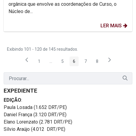
orgânica que envolve as coordenações de Curso, o
Núcleo de...
LER MAIS
Exibindo 101 - 120 de 145 resultados.
1
...
5
6
7
8
Página
Páginas intermediárias Usar ABA para naveg
Página
Página
Página
Página
EXPEDIENTE
EDIÇÃO
:
Paula Losada (1.652 DRT/PE)
Daniel França (3.120 DRT/PE)
Elano Lorenzato (2.781 DRT/PE)
Sílvio Araújo (4.012 DRT/PE)