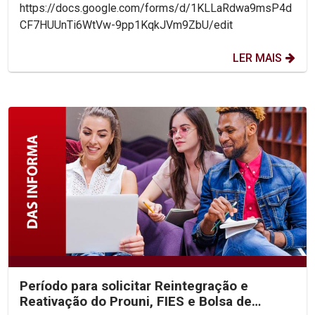
https://docs.google.com/forms/d/1KLLaRdwa9msP4d
CF7HUUnTi6WtVw-9pp1KqkJVm9ZbU/edit
LER MAIS
Período para solicitar Reintegração e
Reativação do Prouni, FIES e Bolsa de